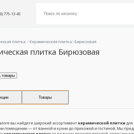
00) 775-13-45
еская плитка
Керамическая плитка
Бирюзовая
ическая плитка Бирюзовая
ь товары
кции
Товары
алоге вы найдете широкий ассортимент
керамической плитки
для 
ом помещении — от ванной и кухни до прихожей и гостиной. Мы пре
ую
керамическую плитку
от ведущих производителей, отличающую