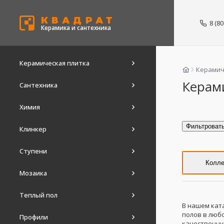
КВАДРАТ
8 (8
Керамика и сантехника
Керамическая плитка
Керамич
Керам
Сантехника
Химия
Фильтроват
Клинкер
Ступени
Колле
Мозаика
Теплый пол
В нашем кат
полов в люб
Профили
качественн