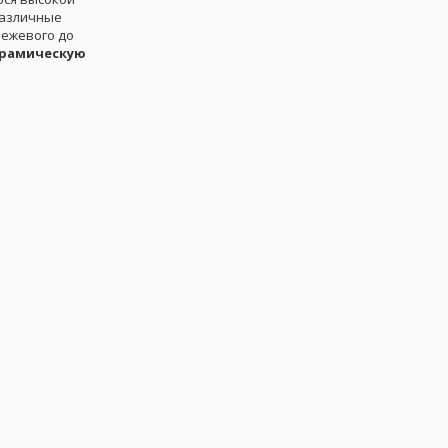
различные
бежевого до
рамическую