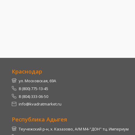
Краснодар
ул. Московская, 69А
8 (800) 775-13-45
8 (804) 333-06-50
info@kvadratmarket.ru
Республика Адыгея
Теучежский р-н, х. Казазово, А/М М4-"ДОН" тц. Империум