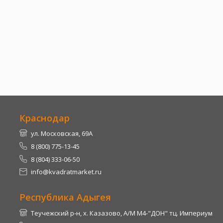
Краснодар
ул. Московская, 69А
8 (800) 775-13-45
8 (804) 333-06-50
info@kvadratmarket.ru
Республика Адыгея
Теучежский р-н, х. Казазово, А/М М4-"ДОН" тц. Империум