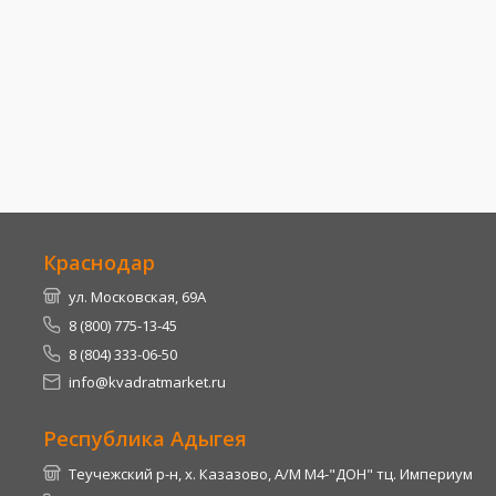
Краснодар
ул. Московская, 69А
8 (800) 775-13-45
8 (804) 333-06-50
info@kvadratmarket.ru
Республика Адыгея
Теучежский р-н, х. Казазово, А/М М4-"ДОН" тц. Империум