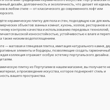
канный дизайн, долговечность и экологичность, что делает её идеа
ов в любом стиле — от классического до современного лофт или
орского.
йдёте керамическую плитку для пола и стен, подходящую как для жи
ммерческих объектов: ванных комнат, кухонь, холлов, ресторанов и 
очному контролю качества и использованию передовых технологий, 
личается высокой износостойкостью, устойчивостью к влаге и пере
 а также низким водопоглощением.
те — матовая и глянцевая плитка, имитация натурального камня, де
оративные элементы и бордюры, позволяющие создать гармоничный
ждая коллекция отражает особую эстетику португальского дизайна: л
деталям.
амическую плитку из Португалии в нашем магазине, вы получаете н
материал, а произведение искусства, которое подчеркнёт стиль и
ность вашего пространства.