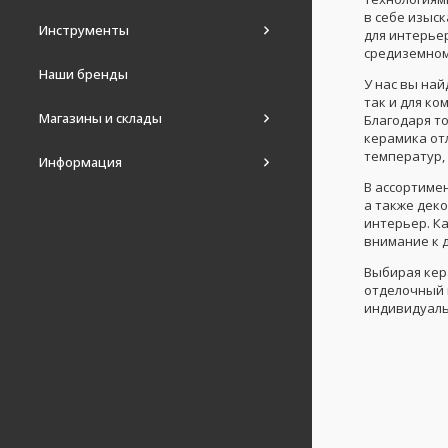
в себе изыс
Инструменты
для интерьер
средиземном
Наши бренды
У нас вы на
так и для ко
Магазины и склады
Благодаря т
керамика от
температур,
Информация
В ассортимен
а также дек
интерьер. Ка
внимание к 
Выбирая кер
отделочный 
индивидуаль