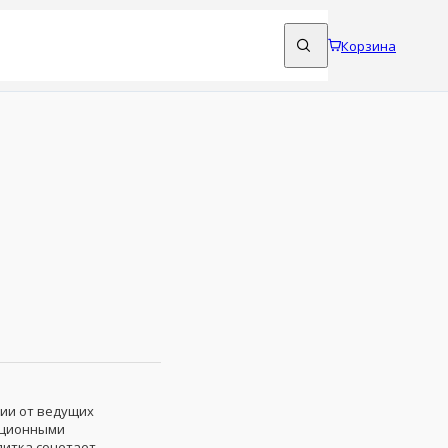
Корзина
ии от ведущих
ационными
литка сочетает