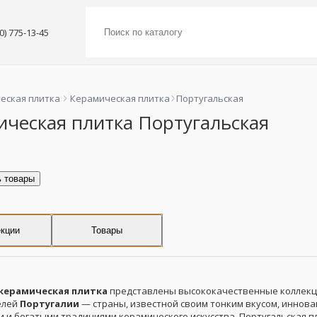
00) 775-13-45
еская плитка
Керамическая плитка
Португальская
ическая плитка Португальская
ь товары
кции
Товары
керамическая плитка
представлены высококачественные коллекц
елей
Португалии
— страны, известной своим тонким вкусом, иннов
и и богатыми традициями керамического искусства. Португальская п