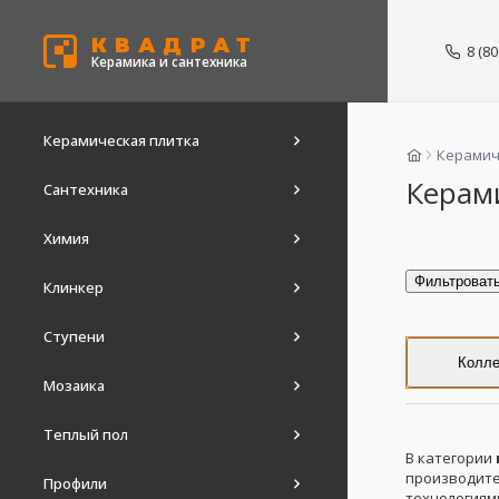
КВАДРАТ
8 (8
Керамика и сантехника
Керамическая плитка
Керамич
Керам
Сантехника
Химия
Фильтроват
Клинкер
Ступени
Колле
Мозаика
Теплый пол
В категории
производит
Профили
технологиям