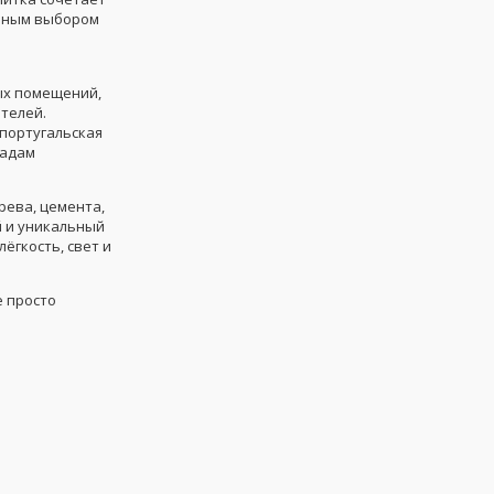
льным выбором
лых помещений,
отелей.
португальская
падам
рева, цемента,
 и уникальный
ёгкость, свет и
е просто