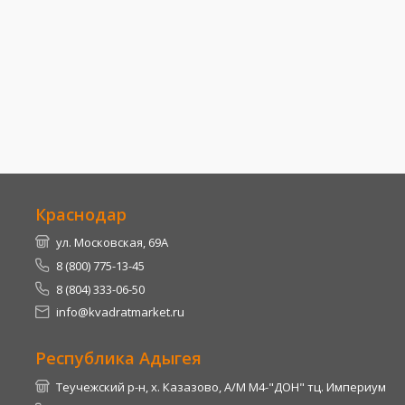
Краснодар
ул. Московская, 69А
8 (800) 775-13-45
8 (804) 333-06-50
info@kvadratmarket.ru
Республика Адыгея
Теучежский р-н, х. Казазово, А/М М4-"ДОН" тц. Империум