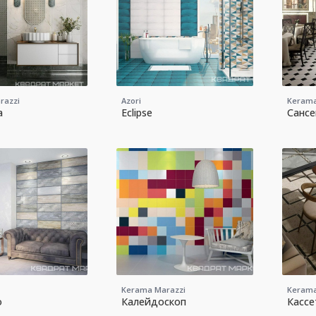
razzi
Azori
Kerama
а
Eclipse
Сансе
Kerama Marazzi
Kerama
o
Калейдоскоп
Кассе