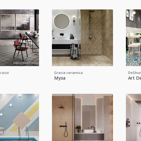
razzi
Gracia ceramica
DeShun
Муза
Art D