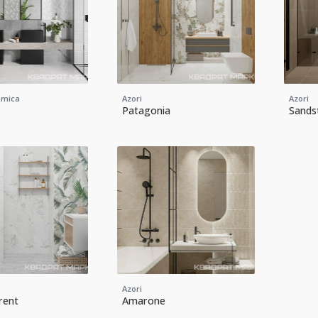
amica
Azori
Azori
Patagonia
Sands
Azori
rent
Amarone