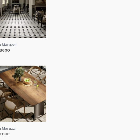
 Marazzi
веро
 Marazzi
тоне