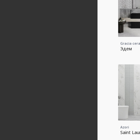
Gracia cer
Эдем
Azori
Saint Lau