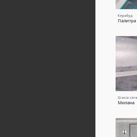
Керабуд
Палитра
Gracia cer
Милана