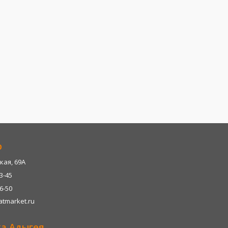
р
кая, 69А
13-45
06-50
tmarket.ru
ка Адыгея