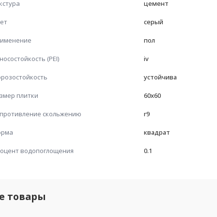
кстура
цемент
ет
серый
именение
пол
носостойкость (PEI)
iv
розостойкость
устойчива
змер плитки
60x60
противление скольжению
r9
орма
квадрат
оцент водопоглощения
0.1
е товары