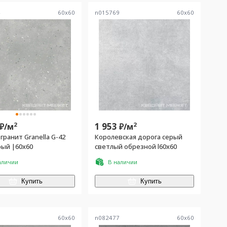
4
60
x
60
n015769
60
x
60
2
1 953
2
₽/
м
₽/
м
ранит Granella G-42
Королевская дорога серый
рый |60x60
светлый обрезной l60х60
аличии
В наличии
Купить
Купить
5
60
x
60
n082477
60
x
60