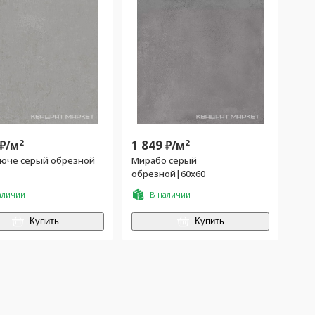
2
1 849
2
₽/
м
₽/
м
юче серый обрезной
Мирабо серый
обрезной|60x60
аличии
В наличии
Купить
Купить