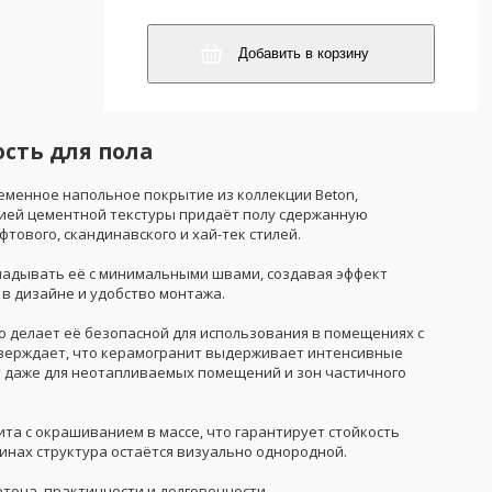
Добавить в корзину
ость для пола
ременное напольное покрытие из коллекции Beton,
цией цементной текстуры придаёт полу сдержанную
тового, скандинавского и хай-тек стилей.
кладывать её с минимальными швами, создавая эффект
 в дизайне и удобство монтажа.
о делает её безопасной для использования в помещениях с
тверждает, что керамогранит выдерживает интенсивные
т даже для неотапливаемых помещений и зон частичного
та с окрашиванием в массе, что гарантирует стойкость
инах структура остаётся визуально однородной.
тона, практичности и долговечности.