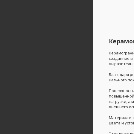
Керамог
Керамограни
созданное в
выразительн
Благодаря р
цельного по
Поверхность
повышенной 
нагрузки, а
внешнего ис
Материал из
цвета и уст
Этот керамог