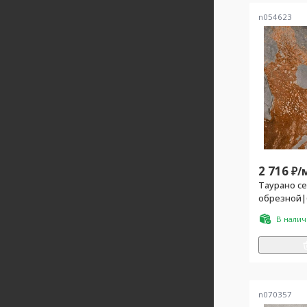
n054623
2 716
₽/
Таурано с
обрезной|
В нали
n070357