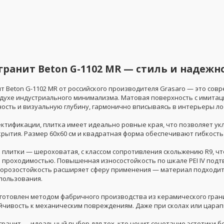
ранит Beton G-1102 MR — стиль и надежн
т Beton G-1102 MR от российского производителя Grasaro — это сов
 духе индустриального минимализма. Матовая поверхность с имита
ость и визуальную глубину, гармонично вписываясь в интерьеры лоф
ектификации, плитка имеет идеально ровные края, что позволяет у
крытия. Размер 60x60 см и квадратная форма обеспечивают гибкость
 плитки — шероховатая, с классом сопротивления скольжению R9, чт
проходимостью. Повышенная износостойкость по шкале PEI IV под
 морозостойкость расширяет сферу применения — материал подходи
пользования.
готовлен методом фабричного производства из керамического грани
ойчивость к механическим повреждениям. Даже при сколах или царап
ранит — идеальный выбор для тех, кто ценит сочетание эстетики бе