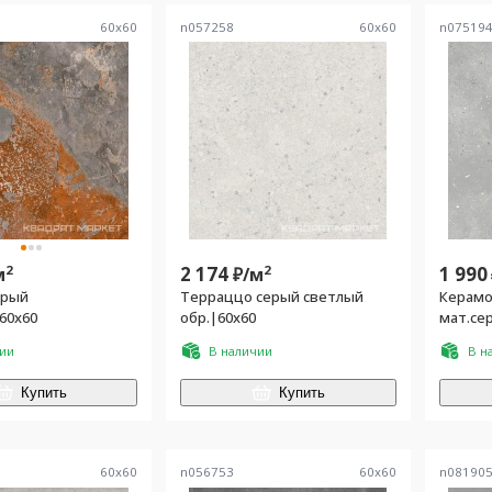
60
x
60
n057258
60
x
60
n07519
2
2 174
2
1 990
м
₽/
м
ерый
Терраццо серый светлый
Керамог
60х60
обр.|60x60
мат.се
чии
В наличии
В н
Купить
Купить
60
x
60
n056753
60
x
60
n08190