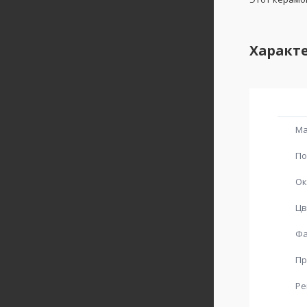
Характ
Ма
По
Ок
Цв
Фа
Пр
Ре