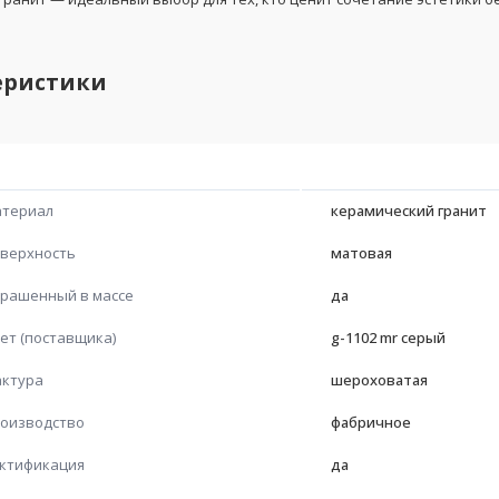
еристики
териал
керамический гранит
верхность
матовая
рашенный в массе
да
ет (поставщика)
g-1102 mr серый
ктура
шероховатая
оизводство
фабричное
ктификация
да