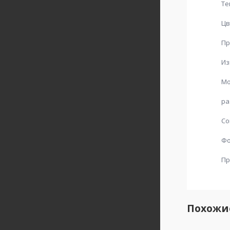
Те
Цв
Пр
Из
Мо
ра
Со
Ф
Пр
Похожи