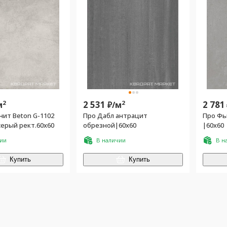
2
2 531
2
2 781
м
₽/
м
нит Beton G-1102
Про Дабл антрацит
Про Фь
серый рект.60x60
обрезной|60x60
|60x60
чии
В наличии
В н
Купить
Купить