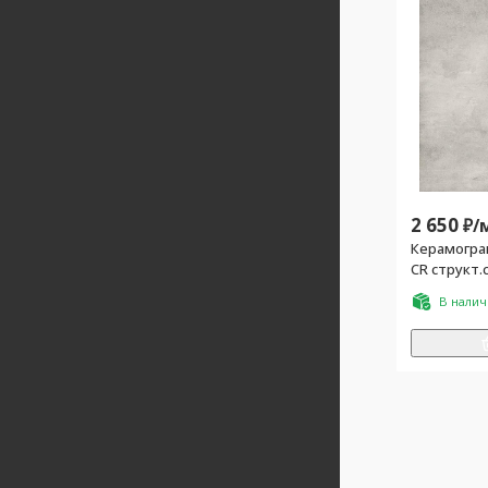
2 650
₽/
Керамогра
CR структ.
В нали