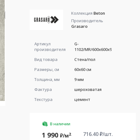
Коллекция
Beton
Производитель
Grasaro
Артикул
G-
производителя
1102/MR/600x600x9
Вид товара
Стена/пол
Размеры, см
60x60 см
Толщина, мм
9 мм
Фактура
шероховатая
Текстура
цемент
В наличии
716.40
₽/шт.
1 990
2
₽/
м