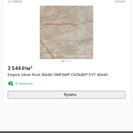
n128860
60
x
60
3 544
2
₽/
м
Empire Silver Root 60x60 /ЭМПАИР СИЛЬВЕР РУТ 60x60
В наличии
Купить