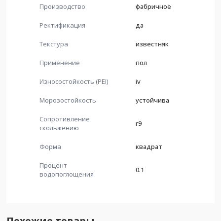
Производство
фабричное
Ректификация
да
Текстура
известняк
Применение
пол
Износостойкость (PEI)
iv
Морозостойкость
устойчива
Сопротивление
r9
скольжению
Форма
квадрат
Процент
0.1
водопоглощения
Похожие товары