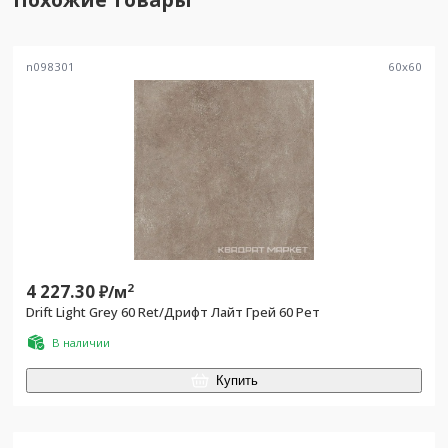
n098301
60
x
60
4 227.30
2
₽/
м
Drift Light Grey 60 Ret/Дрифт Лайт Грей 60 Рет
В наличии
Купить