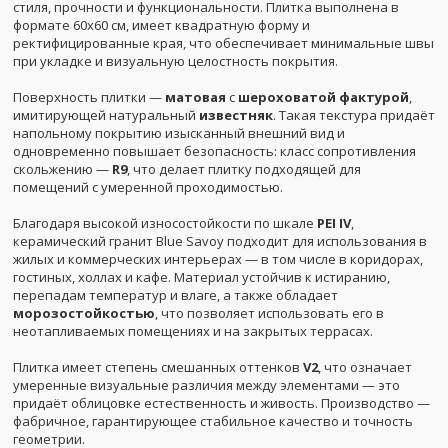
стиля, прочности и функциональности. Плитка выполнена в
формате 60x60 см, имеет квадратную форму и
ректифицированные края, что обеспечивает минимальные швы
при укладке и визуальную целостность покрытия.
Поверхность плитки —
матовая
с
шероховатой фактурой
,
имитирующей натуральный
известняк
. Такая текстура придаёт
напольному покрытию изысканный внешний вид и
одновременно повышает безопасность: класс сопротивления
скольжению —
R9
, что делает плитку подходящей для
помещений с умеренной проходимостью.
Благодаря высокой износостойкости по шкале
PEI IV
,
керамический гранит Blue Savoy подходит для использования в
жилых и коммерческих интерьерах — в том числе в коридорах,
гостиных, холлах и кафе. Материал устойчив к истиранию,
перепадам температур и влаге, а также обладает
морозостойкостью
, что позволяет использовать его в
неотапливаемых помещениях и на закрытых террасах.
Плитка имеет степень смешанных оттенков
V2
, что означает
умеренные визуальные различия между элементами — это
придаёт облицовке естественность и живость. Производство —
фабричное, гарантирующее стабильное качество и точность
геометрии.