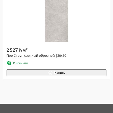
2 527
2
₽/
м
Про Стоун светлый обрезной |30x60
В наличии
Купить