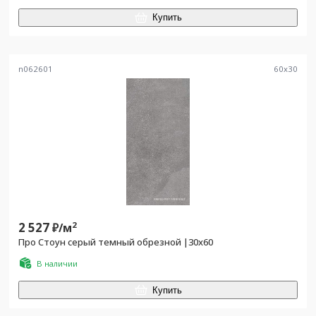
Купить
n062601
60
x
30
2 527
2
₽/
м
Про Стоун серый темный обрезной |30х60
В наличии
Купить