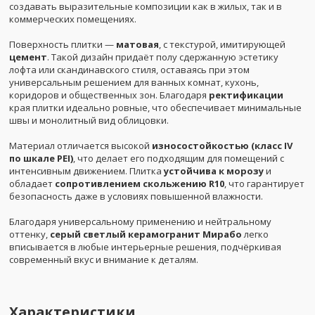
создавать выразительные композиции как в жилых, так и в
коммерческих помещениях.
Поверхность плитки —
матовая
, с текстурой, имитирующей
цемент
. Такой дизайн придаёт полу сдержанную эстетику
лофта или скандинавского стиля, оставаясь при этом
универсальным решением для ванных комнат, кухонь,
коридоров и общественных зон. Благодаря
ректификации
края плитки идеально ровные, что обеспечивает минимальные
швы и монолитный вид облицовки.
Материал отличается высокой
износостойкостью (класс IV
по шкале PEI)
, что делает его подходящим для помещений с
интенсивным движением. Плитка
устойчива к морозу
и
обладает
сопротивлением скольжению R10
, что гарантирует
безопасность даже в условиях повышенной влажности.
Благодаря универсальному применению и нейтральному
оттенку,
серый светлый керамогранит Мирабо
легко
вписывается в любые интерьерные решения, подчёркивая
современный вкус и внимание к деталям.
Характеристики