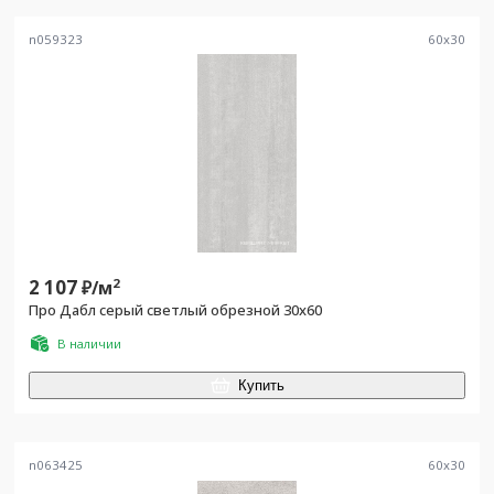
n059323
60
x
30
2 107
2
₽/
м
Про Дабл серый светлый обрезной 30х60
В наличии
Купить
n063425
60
x
30