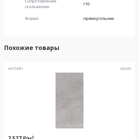
Сопротивление
r10
скольжению
Форма
прямоугольник
Похожие товары
n075681
60
x
30
2 527
2
₽/
м