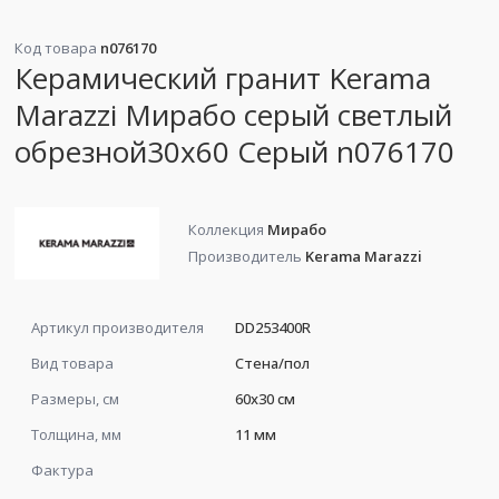
Код товара
n076170
Керамический гранит Kerama
Marazzi Мирабо серый светлый
обрезной30х60 Серый n076170
Коллекция
Мирабо
Производитель
Kerama Marazzi
Артикул производителя
DD253400R
Вид товара
Стена/пол
Размеры, см
60x30 см
Толщина, мм
11 мм
Фактура