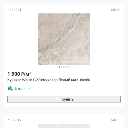
n092291
60
x
60
1 900
2
₽/
м
Kykazar White G270/Куказар белый мат. 60x60
В наличии
Купить
n092317
60
x
60