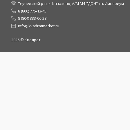
Теучежский р-н, х. Казазово, А/М М4-"ДОН" тц. Империум
8 (800) 775-13-45
8 (804) 333-06-28
info@kvadratmarket.ru
2026
© Квадрат