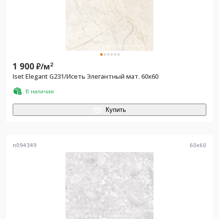
1 900
2
₽/
м
Iset Elegant G231/Исеть Элегантный мат. 60x60
В наличии
Купить
n094349
60
x
60