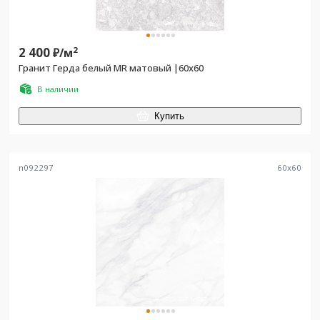
2 400
2
₽/
м
Гранит Герда белый MR матовый |60x60
В наличии
Купить
n092297
60
x
60