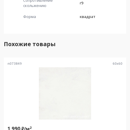
Сопротивление
r9
скольжению
Форма
квадрат
Похожие товары
n073849
60
x
60
1 990
2
₽/
м