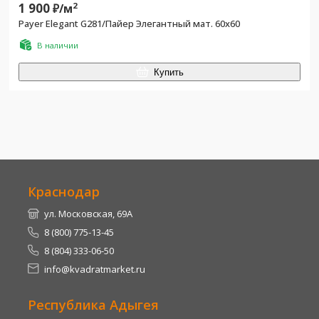
1 900
2
₽/
м
Payer Elegant G281/Пайер Элегантный мат. 60x60
В наличии
Купить
Краснодар
ул. Московская, 69А
8 (800) 775-13-45
8 (804) 333-06-50
info@kvadratmarket.ru
Республика Адыгея