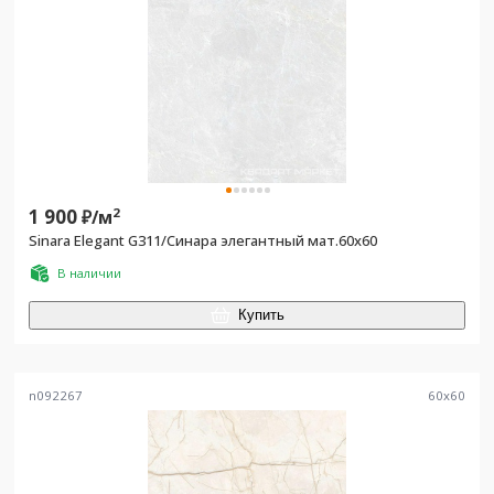
1 900
2
₽/
м
Sinara Elegant G311/Синара элегантный мат.60x60
В наличии
Купить
n092267
60
x
60