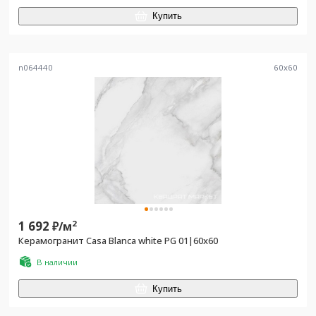
Купить
n064440
60
x
60
1 692
2
₽/
м
Керамогранит Casa Blanca white PG 01|60x60
В наличии
Купить