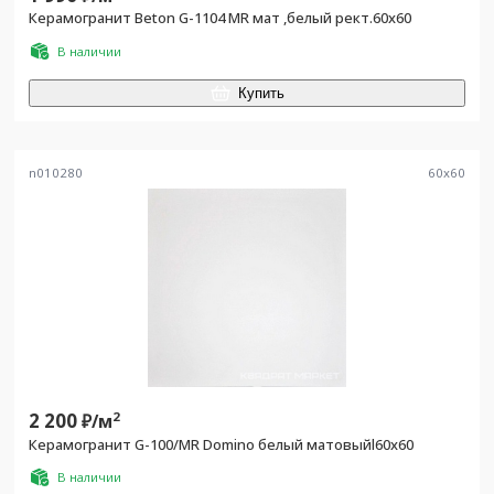
Керамогранит Beton G-1104 MR мат ,белый рект.60x60
В наличии
Купить
n010280
60
x
60
2 200
2
₽/
м
Керамогранит G-100/MR Domino белый матовыйl60x60
В наличии