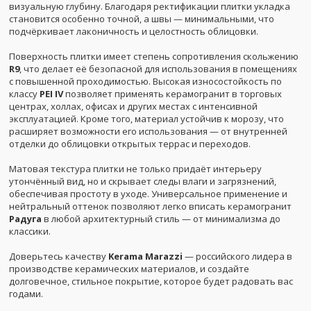
визуальную глубину. Благодаря ректификации плитки укладка
становится особенно точной, а швы — минимальными, что
подчёркивает лаконичность и целостность облицовки.
Поверхность плитки имеет степень сопротивления скольжению
R9
, что делает её безопасной для использования в помещениях
с повышенной проходимостью. Высокая износостойкость по
классу
PEI IV
позволяет применять керамогранит в торговых
центрах, холлах, офисах и других местах с интенсивной
эксплуатацией. Кроме того, материал устойчив к морозу, что
расширяет возможности его использования — от внутренней
отделки до облицовки открытых террас и переходов.
Матовая текстура плитки не только придаёт интерьеру
утончённый вид, но и скрывает следы влаги и загрязнений,
обеспечивая простоту в уходе. Универсальное применение и
нейтральный оттенок позволяют легко вписать керамогранит
Радуга
в любой архитектурный стиль — от минимализма до
классики.
Доверьтесь качеству
Kerama Marazzi
— российского лидера в
производстве керамических материалов, и создайте
долговечное, стильное покрытие, которое будет радовать вас
годами.