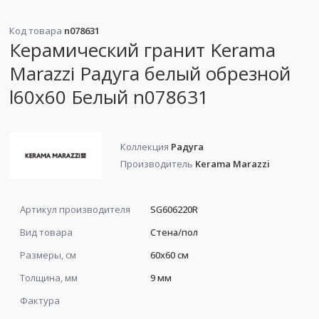
Код товара
n078631
Керамический гранит Kerama
Marazzi Радуга белый обрезной
l60х60 Белый n078631
Коллекция
Радуга
Производитель
Kerama Marazzi
Артикул производителя
SG606220R
Вид товара
Стена/пол
Размеры, см
60x60 см
Толщина, мм
9 мм
Фактура