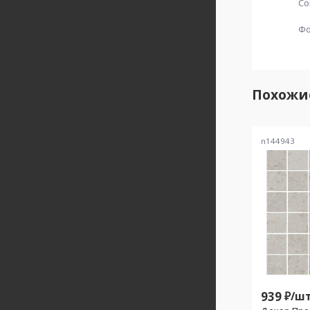
Со
Ф
Похожи
n144943
939
₽/
шт