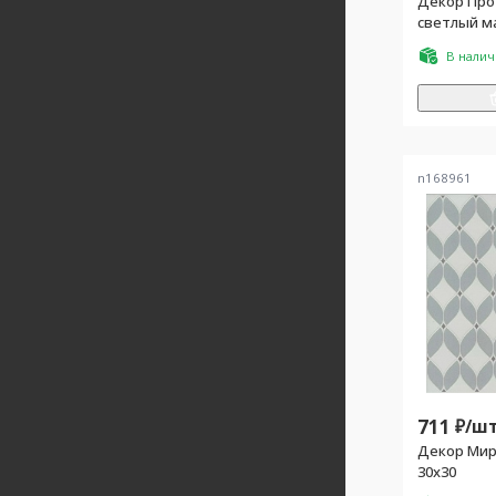
Декор Про
светлый м
|30х30
В нали
n168961
711
₽/
шт
Декор Мир
30x30