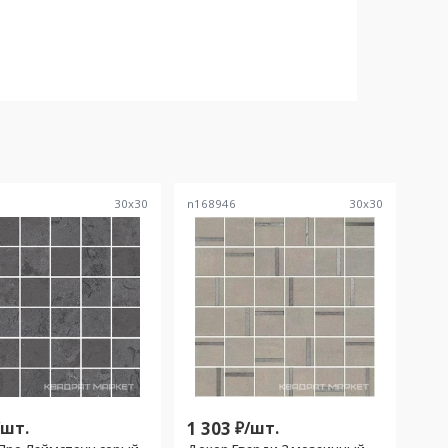
1
30
x
30
n168946
30
x
30
/
шт.
1 303
₽/
шт.