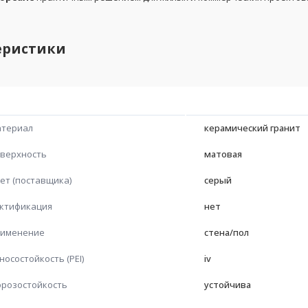
еристики
териал
керамический гранит
верхность
матовая
ет (поставщика)
серый
ктификация
нет
именение
стена/пол
носостойкость (PEI)
iv
розостойкость
устойчива