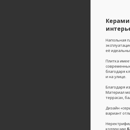
Керамич
интерь
Напольная п
эксплуатаци
её идеальны
Плитка имее
современные
благодаря к
и на улице.
Благодаря и
Материал мо
террасах, ба
Дизайн «сер
вариант отл
Неректрифиц
коллекцию
Б