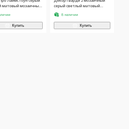
Про Лаймстоун серый
Декор Гварди 2 мозаичный
 матовый мозаичный
серый светлый матовый
обрезной 30x30
аличии
В наличии
Купить
Купить