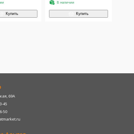
чии
В наличии
Купить
Купить
р
кая, 69А
13-45
06-50
tmarket.ru