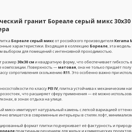
еский гранит Бореале серый микс 30x30 
ера
литка
Бореале серый микс
от российского производителя
Kerama 
онные характеристики. Входящая в коллекцию
Бореале
, эта модел
м выбором для помещений с интенсивной проходимостью.
т размер
30x30 см
и квадратную форму, что обеспечивает гибкость в 
 композиции. Поверхность —
матовая
, она не только придаёт пол
лассу сопротивления скольжению
R11
. Это особенно важно при испо
зносостойкости по классу
PEI IV
, плитка устойчива к механическим на
розостоек, что расширяет сферу применения — её можно использова
лконах, в зонах отдыха на улице.
ый микс» имитирует натуральный камень с легкой вариацией оттенк
ично впишется в современные интерьеры в стилях лофт, минимализм
ированный формат плитки подчеркивает её фактурность и природн
ореале
практичным решением для жилых и коммерческих проектов