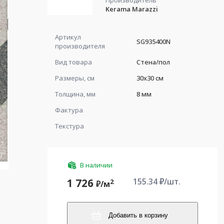
Производитель
Kerama Marazzi
Артикул
SG935400N
производителя
Вид товара
Стена/пол
Размеры, см
30x30 см
Толщина, мм
8 мм
Фактура
Текстура
В наличии
155.34
₽/шт.
1 726
2
₽/
м
Добавить в корзину