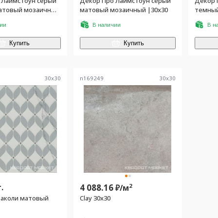
 Лаймстоун серый
Декор Про Лаймстоун серый
Декор 
атовый мозаичный
матовый мозаичный |30х30
темный
|30х30
чии
В наличии
В н
Купить
Купить
30
x
30
n169249
30
x
30
.
4 088.16
2
₽/
м
аколи матовый
Clay 30x30