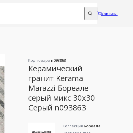
Корзина
Код товара
n093863
Керамический
гранит Kerama
Marazzi Бореале
серый микс 30x30
Серый n093863
Коллекция
Бореале