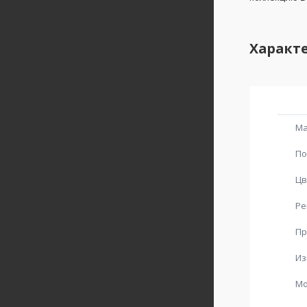
Характ
Ма
По
Цв
Ре
Пр
Из
Мо