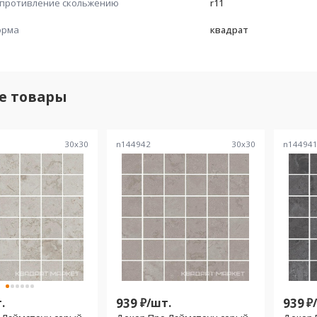
противление скольжению
r11
орма
квадрат
е товары
30
x
30
n144942
30
x
30
n14494
.
939
₽/
шт.
939
₽