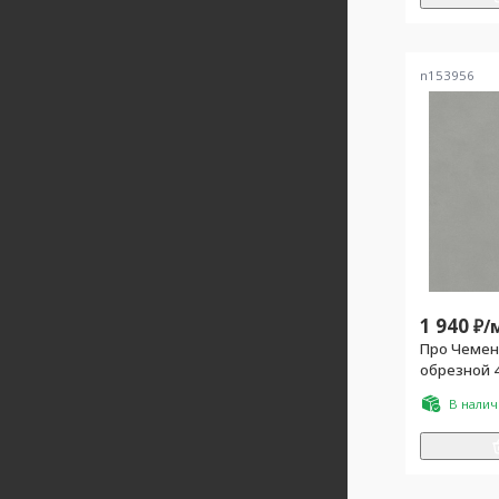
n153956
1 940
₽/
Про Чемен
обрезной 4
В нали