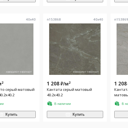
40
x
40
n153868
40
x
40
n15386
2
1 208
2
1 208
м
₽/
м
то серый матовый
Кантата серый матовый
Кантат
0.2x40.2
40.2x40.2
матовый
чии
В наличии
В н
Купить
Купить