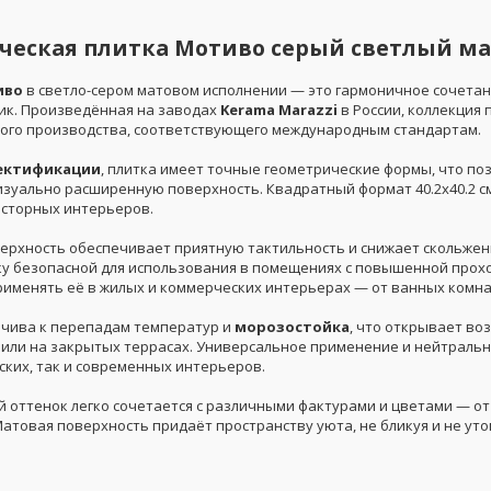
еская плитка Мотиво серый светлый мато
иво
в светло-сером матовом исполнении — это гармоничное сочета
ик. Произведённая на заводах
Kerama Marazzi
в России, коллекция
ого производства, соответствующего международным стандартам.
ектификации
, плитка имеет точные геометрические формы, что п
изуально расширенную поверхность. Квадратный формат 40.2x40.2 с
осторных интерьеров.
ерхность обеспечивает приятную тактильность и снижает скольжен
ку безопасной для использования в помещениях с повышенной про
рименять её в жилых и коммерческих интерьерах — от ванных комнат
йчива к перепадам температур и
морозостойка
, что открывает в
или на закрытых террасах. Универсальное применение и нейтральн
ских, так и современных интерьеров.
й оттенок легко сочетается с различными фактурами и цветами — о
атовая поверхность придаёт пространству уюта, не бликуя и не утом