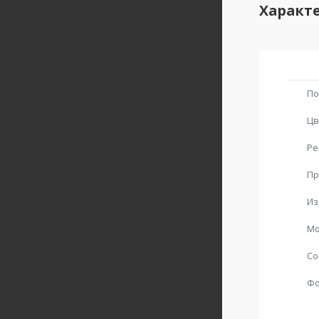
Характ
По
Цв
Ре
Пр
Из
Мо
Со
Ф