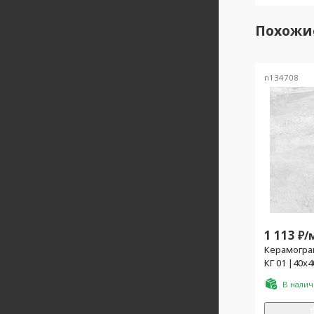
Похожи
n134708
1 113
₽/
Керамогран
КГ 01 |40x
В нали