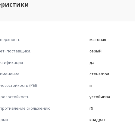
еристики
верхность
матовая
ет (поставщика)
серый
ктификация
да
именение
стена/пол
носостойкость (PEI)
iii
розостойкость
устойчива
противление скольжению
r9
орма
квадрат