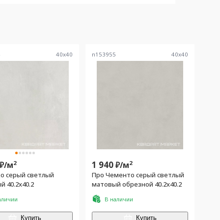
4
40
x
40
n153955
40
x
40
2
1 940
2
₽/
м
₽/
м
о серый светлый
Про Чементо серый светлый
матовый 40.2x40.2
матовый обрезной 40.2x40.2
аличии
В наличии
Купить
Купить