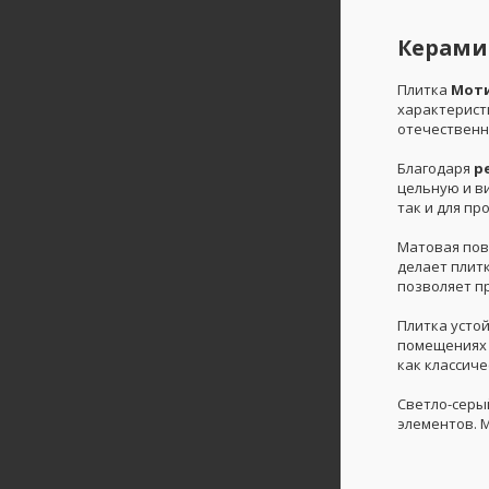
Керамич
Плитка
Мот
характерист
отечественн
Благодаря
р
цельную и в
так и для пр
Матовая пов
делает плит
позволяет п
Плитка усто
помещениях 
как классиче
Светло-серы
элементов. М