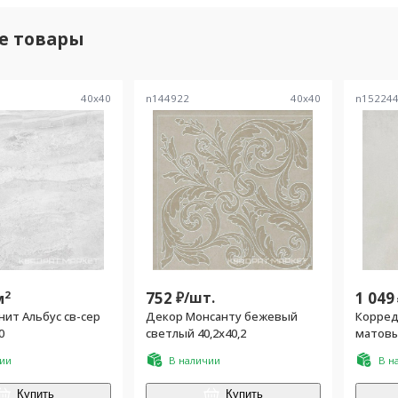
е товары
40
x
40
n144922
40
x
40
n15224
2
752
₽/
шт.
1 049
м
ит Альбус св-сер
Декор Монсанту бежевый
Корред
40
светлый 40,2х40,2
чии
В наличии
В н
Купить
Купить