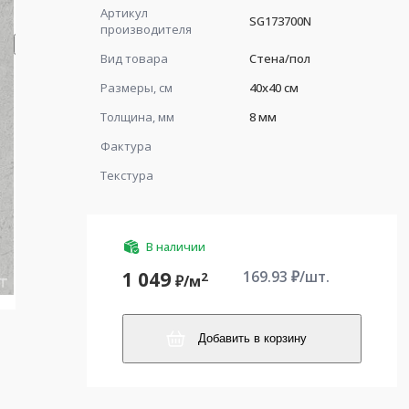
Артикул
SG173700N
производителя
Вид товара
Стена/пол
Размеры, см
40x40 см
Толщина, мм
8 мм
Фактура
Текстура
В наличии
169.93
₽/шт.
1 049
2
₽/
м
Добавить в корзину