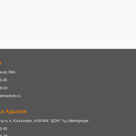
р
кая, 69А
13-45
06-50
tmarket.ru
ка Адыгея
р-н, х. Казазово, А/М М4-"ДОН" тц. Империум
13-45