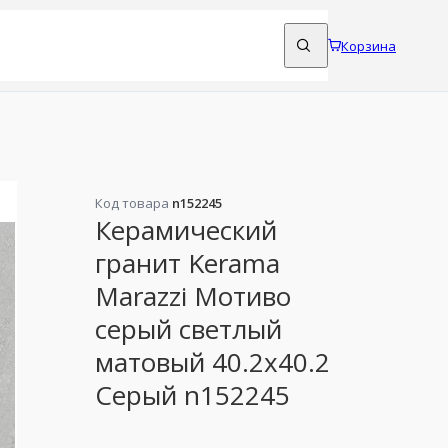
Корзина
Код товара
n152245
Керамический
гранит Kerama
Marazzi Мотиво
серый светлый
матовый 40.2x40.2
Серый n152245