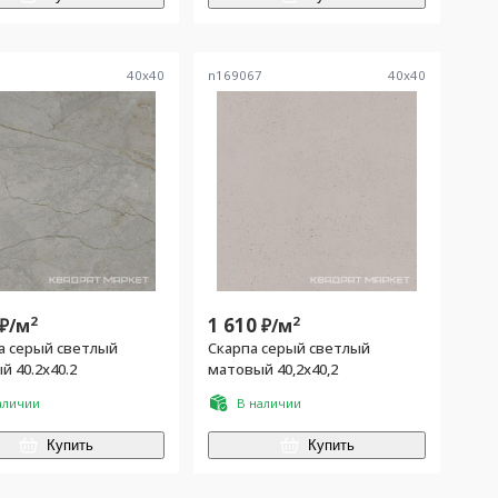
9
40
x
40
n169067
40
x
40
2
1 610
2
₽/
м
₽/
м
а серый светлый
Скарпа серый светлый
 40.2x40.2
матовый 40,2x40,2
аличии
В наличии
Купить
Купить