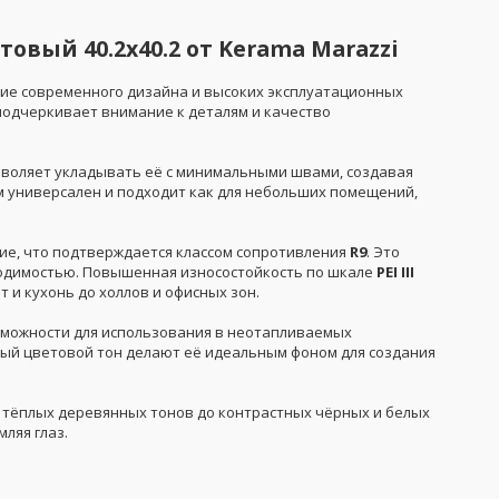
вый 40.2x40.2 от Kerama Marazzi
ние современного дизайна и высоких эксплуатационных
 подчеркивает внимание к деталям и качество
озволяет укладывать её с минимальными швами, создавая
м универсален и подходит как для небольших помещений,
ие, что подтверждается классом сопротивления
R9
. Это
ходимостью. Повышенная износостойкость по шкале
PEI III
 и кухонь до холлов и офисных зон.
озможности для использования в неотапливаемых
ый цветовой тон делают её идеальным фоном для создания
т тёплых деревянных тонов до контрастных чёрных и белых
ляя глаз.