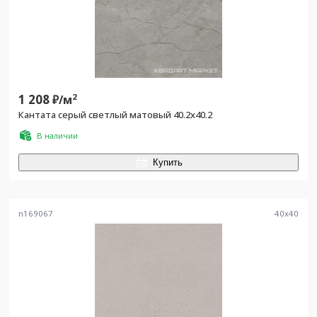
1 208
2
₽/
м
Кантата серый светлый матовый 40.2x40.2
В наличии
Купить
n169067
40
x
40