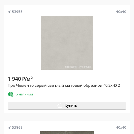
n153955
40
x
40
1 940
2
₽/
м
Про Чементо серый светлый матовый обрезной 40.2x40.2
В наличии
Купить
n153868
40
x
40