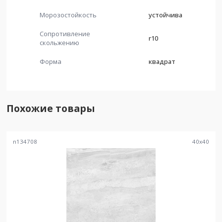
Морозостойкость
устойчива
Сопротивление
r10
скольжению
Форма
квадрат
Похожие товары
n134708
40
x
40