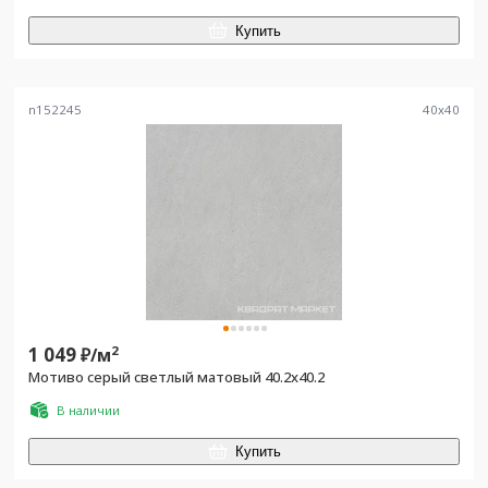
Купить
n152245
40
x
40
1 049
2
₽/
м
Мотиво серый светлый матовый 40.2x40.2
В наличии
Купить