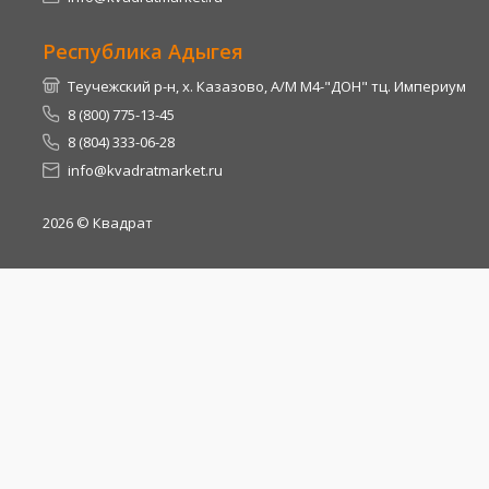
Республика Адыгея
Теучежский р-н, х. Казазово, А/М М4-"ДОН" тц. Империум
8 (800) 775-13-45
8 (804) 333-06-28
info@kvadratmarket.ru
2026
© Квадрат