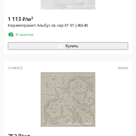
1 113
2
₽/
м
Керамогранит Альбус св-сер КГ 01 |40x40
В наличии
Купить
n144922
40
x
40