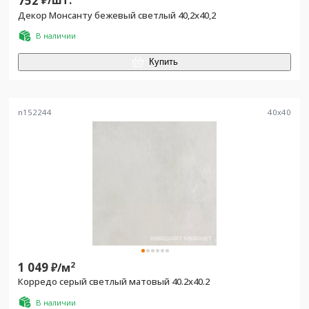
752
₽/
шт.
Декор Монсанту бежевый светлый 40,2х40,2
В наличии
Купить
n152244
40
x
40
1 049
2
₽/
м
Корредо серый светлый матовый 40.2x40.2
В наличии