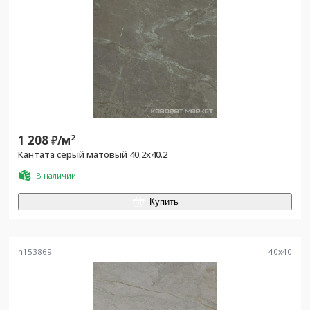
1 208
2
₽/
м
Кантата серый матовый 40.2x40.2
В наличии
Купить
n153869
40
x
40