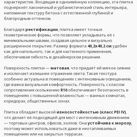
характеристик. Входящая в одноимённую коллекцию, эта плитка
подчеркнёт лаконичный и урбанистический стиль интерьера,
напоминая текстуру бетона с естественной глубиной и
благородным оттенком.
Благодаря
ректификации
, плитка имеет точные
геометрические формы, что позволяет укладывать её с
минимальными швами, создавая цельное и визуально
расширенное покрытие. Размер формата
40,2x40,2 см
удобен
как для напольного, так и для настенного применения,
обеспечивая гибкость в дизайнерском решении.
Поверхность плитки —
матовая
, что придаёт ей мягкое сияние
и исключает излишнее отражение света. Такая текстура
особенно актуальна в помещениях с интенсивным освещением,
где важна визуальная комфортность. Поверхность с классом
сопротивления скольжению
R10
обеспечивает безопасность в
помещениях с повышенной влажностью — ванных комнатах,
коридорах, общественных зонах.
Плитка обладает высокой
износостойкостью (класс PEI IV)
,
что делает её подходящей для мест с интенсивным движением
— торговых центров, офисов, холлов. Она
устойчива к морозу
,
поэтому может использоваться даже в неотапливаемых
помещениях или на закрытых террасах.