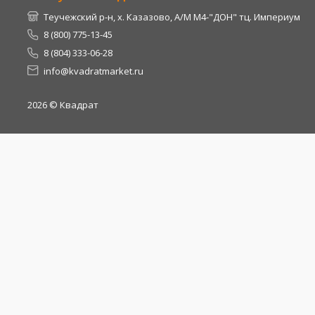
Теучежский р-н, х. Казазово, А/М М4-"ДОН" тц. Империум
8 (800) 775-13-45
8 (804) 333-06-28
info@kvadratmarket.ru
2026
© Квадрат