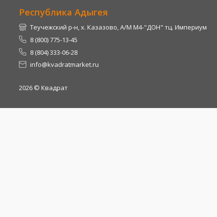
Республика Адыгея
Теучежский р-н, х. Казазово, А/М М4-"ДОН" тц. Империум
8 (800) 775-13-45
8 (804) 333-06-28
info@kvadratmarket.ru
2026
© Квадрат