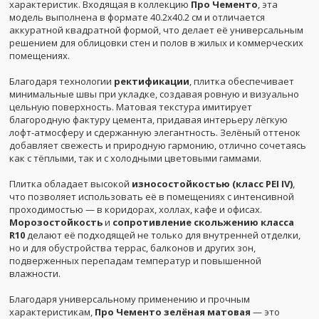
характеристик. Входящая в коллекцию
Про Чементо
, эта
модель выполнена в формате 40.2x40.2 см и отличается
аккуратной квадратной формой, что делает её универсальным
решением для облицовки стен и полов в жилых и коммерческих
помещениях.
Благодаря технологии
ректификации
, плитка обеспечивает
минимальные швы при укладке, создавая ровную и визуально
цельную поверхность. Матовая текстура имитирует
благородную фактуру цемента, придавая интерьеру лёгкую
лофт-атмосферу и сдержанную элегантность. Зелёный оттенок
добавляет свежесть и природную гармонию, отлично сочетаясь
как с тёплыми, так и с холодными цветовыми гаммами.
Плитка обладает высокой
износостойкостью (класс PEI IV)
,
что позволяет использовать её в помещениях с интенсивной
проходимостью — в коридорах, холлах, кафе и офисах.
Морозостойкость
и
сопротивление скольжению класса
R10
делают её подходящей не только для внутренней отделки,
но и для обустройства террас, балконов и других зон,
подверженных перепадам температур и повышенной
влажности.
Благодаря универсальному применению и прочным
характеристикам,
Про Чементо зелёная матовая
— это