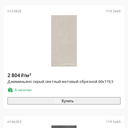
n153825
119.5
x
60
2 804
2
₽/
м
Джиминьяно серый светлый матовый обрезной 60х119,5
В наличии
Купить
n166203
119.5
x
60