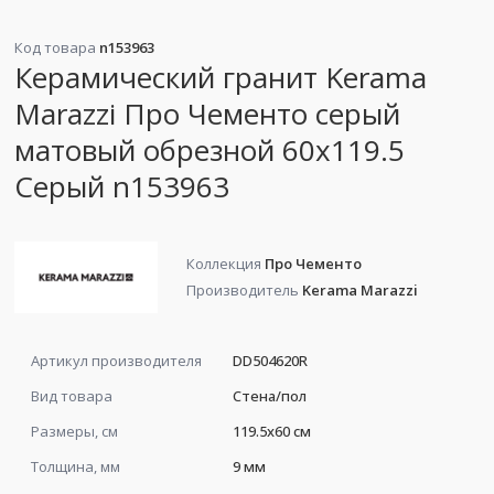
Код товара
n153963
Керамический гранит Kerama
Marazzi Про Чементо серый
матовый обрезной 60x119.5
Серый n153963
Коллекция
Про Чементо
Производитель
Kerama Marazzi
Артикул производителя
DD504620R
Вид товара
Стена/пол
Размеры, см
119.5x60 см
Толщина, мм
9 мм