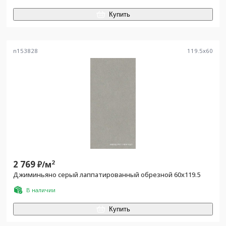
Купить
n153828
119.5
x
60
2 769
2
₽/
м
Джиминьяно серый лаппатированный обрезной 60x119.5
В наличии
Купить