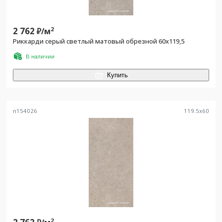
2 762
2
₽/
м
Риккарди серый светлый матовый обрезной 60х119,5
В наличии
Купить
n154026
119.5
x
60
2