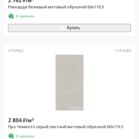
2 762
₽/
м
Риккарди бежевый матовый обрезной 60x119,5
В наличии
Купить
n153962
119.5
x
60
2 804
2
₽/
м
Про Чементо серый светлый матовый обрезной 60x119.5
В наличии