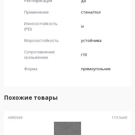
Ректификация
да
Применение
стена/пол
Износостойкость
iv
(PEI)
Морозостойкость
устойчива
Сопротивление
r10
скольжению
Форма
прямоугольник
Похожие товары
n085560
119.5
x
60