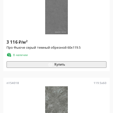
3 116
2
₽/
м
Про Фьюче серый темный обрезной 60x119.5
В наличии
Купить
n154018
119.5
x
60