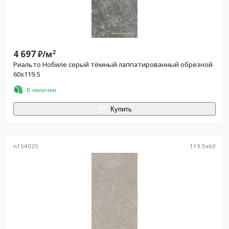
4 697
2
₽/
м
Риальто Нобиле серый тёмный лаппатированный обрезной
60x119.5
В наличии
Купить
n154025
119.5
x
60