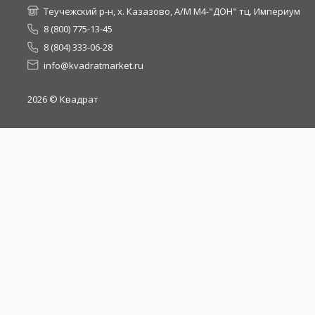
Теучежский р-н, х. Казазово, А/М М4-"ДОН" тц. Империум
8 (800) 775-13-45
8 (804) 333-06-28
info@kvadratmarket.ru
2026
© Квадрат