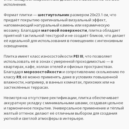
исполнения.
Формат плитки —
шестиугольник
размером 20x23.1 см, что
придаёт покрытию оригинальный визуальный эффект,
напоминающий натуральный камень или керамическую
мозаику. Благодаря
матовой поверхности
, плитка обладает
приятной тактильной текстурой и не создаёт бликов, что делает
её идеальной для использования в помещениях с интенсивным
освещением.
Плитка имеет класс износостойкости
PEI III
, что позволяет
использовать её в зонах с умеренной проходимостью — в
квартирах, кафе, холлах отелей и офисных пространствах.
Благодаря
морозостойкости
и сопротивлению скольжению по
классу
R9
, её можно применять даже в условиях повышенной
влажности, например, в ванных комнатах, прихожих или на
застеклённых террасах.
Несмотря на отсутствие ректификации, плитка обеспечивает
аккуратную укладку с минимальными швами, создавая цельное
и гармоничное покрытие. Универсальное применение и тёплый
желтый оттенок делают её отличным выбором для создания
уютной и светлой атмосферы в интерьере.