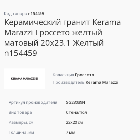
Код товара
n154459
Керамический гранит Kerama
Marazzi Гроссето желтый
матовый 20x23.1 Желтый
n154459
Коллекция
Гроссето
Производитель
Kerama Marazzi
Артикул производителя
SG23039N
Вид товара
Стена/пол
Размеры, см
23x20 см
Толщина, мм
7 мм