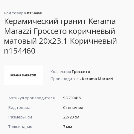
Код товара
n154460
Керамический гранит Kerama
Marazzi Гроссето коричневый
матовый 20x23.1 Коричневый
n154460
Коллекция
Гроссето
Производитель
Kerama Marazzi
Артикул производителя
SG23041N
Вид товара
Стена/пол
Размеры, см
23x20 см
Толщина, мм
7 мм