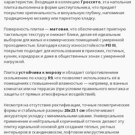
характеристик. Входящая в коллекцию
Гроссето
, эта напольная
плитка выполнена в форме шестиугольника, что придаёт
покрытию оригинальность и визуальную глубину, напоминая
традиционную мозаику или паркетную кладку.
Поверхность плитки —
матовая
, что обеспечивает приятную
тактильную текстуру и снижает блики, делая её идеальным
выбором для жилых и коммерческих помещений с умеренной
проходимостью. Благодаря классу износостойкости
PEI III
,
покрытие подходит для использования в прихожих, гостиных,
кухнях, коридорах и даже в общественных зонах с умеренной
нагрузкой.
Плитка
устойчива к морозу
и обладает сопротивлением
скольжению по классу
R9
, что позволяет использовать её в
помещениях с повышенной влажностью — например, в ванных
комнатах или на террасах (при условии правильного монтажа и
защиты от прямых атмосферных воздействий).
Несмотря на отсутствие ректификации, точные геометрические
формы и стабильные размеры
20x23.1 см
обеспечивают
аккуратную укладку с минимальными швами. Универсальное
применение и нейтральный коричневый оттенок делают эту
плитку идеальной основой для создания тёплых, уютных
интерьеров в скандинавском, лофтовом или рустикальном