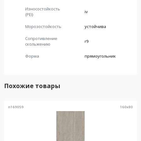
Износостойкость
iv
(PEI)
Морозостойкость
устойчива
Сопротивление
r9
скольжению
Форма
прямоугольник
Похожие товары
n169059
160
x
80