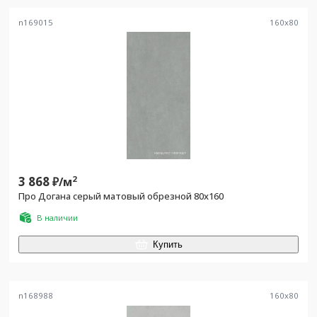
n169015
160
x
80
3 868
2
₽/
м
Про Догана серый матовый обрезной 80x160
В наличии
Купить
n168988
160
x
80