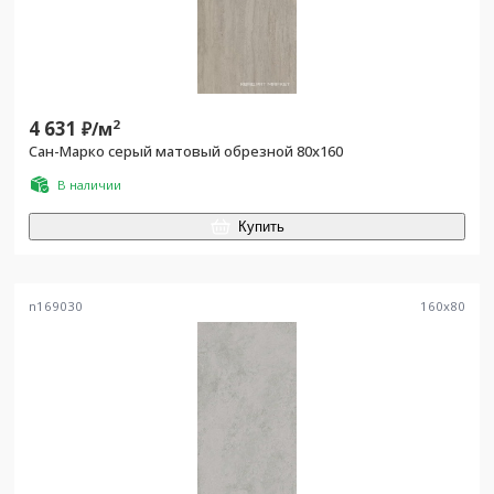
4 631
2
₽/
м
Сан-Марко серый матовый обрезной 80x160
В наличии
Купить
n169030
160
x
80