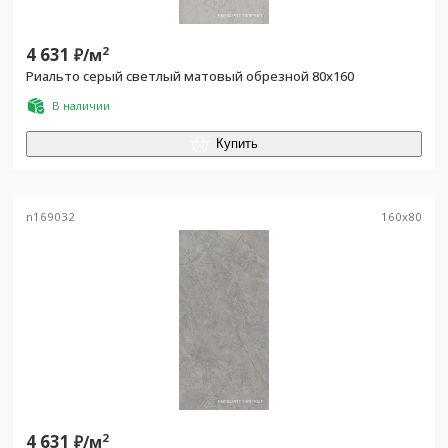
4 631
2
₽/
м
Риальто серый светлый матовый обрезной 80x160
В наличии
Купить
n169032
160
x
80
4 631
2
₽/
м