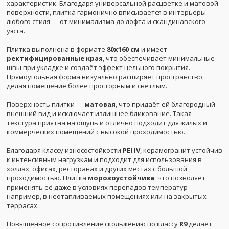
характеристик. Благодаря универсальной расцветке и матовой
поверхности, плитка гармонично вписывается в интерьеры
любого стиля — от минимализма до лофта и скандинавского
уюта.
Плитка выполнена в формате
80x160 см
и имеет
ректифицированные края
, что обеспечивает минимальные
швы при укладке и создаёт эффект цельного покрытия.
Прямоугольная форма визуально расширяет пространство,
делая помещение более просторным и светлым.
Поверхность плитки —
матовая
, что придаёт ей благородный
внешний вид и исключает излишнее бликование. Такая
текстура приятна на ощупь и отлично подходит для жилых и
коммерческих помещений с высокой проходимостью.
Благодаря классу износостойкости
PEI IV
, керамогранит устойчив
к интенсивным нагрузкам и подходит для использования в
холлах, офисах, ресторанах и других местах с большой
проходимостью. Плитка
морозоустойчива
, что позволяет
применять её даже в условиях перепадов температур —
например, в неотапливаемых помещениях или на закрытых
террасах.
Повышенное сопротивление скольжению по классу
R9
делает