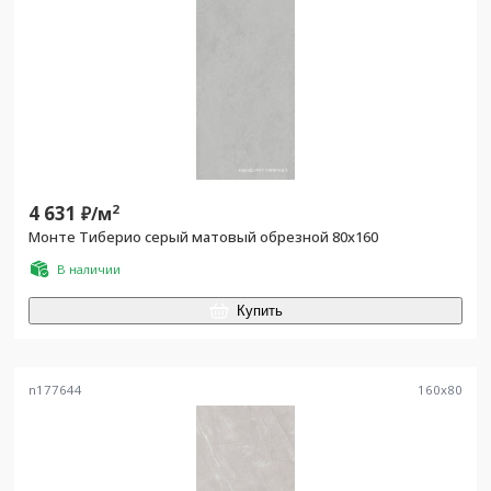
4 631
2
₽/
м
Монте Тиберио серый матовый обрезной 80x160
В наличии
Купить
n177644
160
x
80