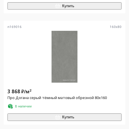
Купить
n169016
160
x
80
3 868
2
₽/
м
Про Догана серый тёмный матовый обрезной 80x160
В наличии
Купить