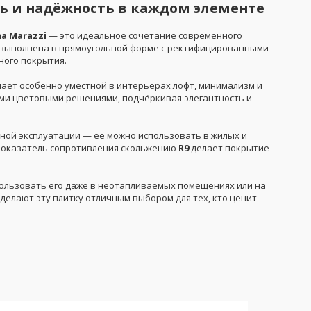
ь и надёжность в каждом элементе
a Marazzi
— это идеальное сочетание современного
выполнена в прямоугольной форме с ректифицированными
ного покрытия.
лает особенно уместной в интерьерах лофт, минимализм и
ными цветовыми решениями, подчёркивая элегантность и
вной эксплуатации — её можно использовать в жилых и
 Показатель сопротивления скольжению
R9
делает покрытие
спользовать его даже в неотапливаемых помещениях или на
делают эту плитку отличным выбором для тех, кто ценит