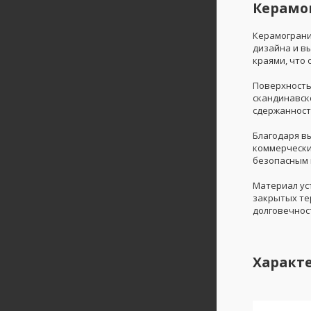
Керамо
Керамогран
дизайна и в
краями, что
Поверхность
скандинавск
сдержанност
Благодаря в
коммерчески
безопасным 
Материал ус
закрытых те
долговечнос
Характ