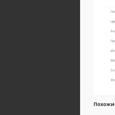
По
Цв
Ре
Пр
Из
Мо
Со
Ф
Похожи