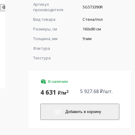
Артикул
SG573390R
производителя
Вид товара
Стена/пол
Размеры, см
160x80 см
Толщина, мм
9 мм
Фактура
Текстура
В наличии
5 927.68
₽/шт.
4 631
2
₽/
м
Добавить в корзину