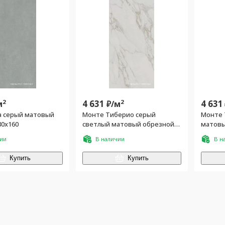
2
4 631
2
4 631
м
₽/
м
а серый матовый
Монте Тиберио серый
Монте 
80x160
светлый матовый обрезной
матовы
80x160
чии
В наличии
В н
Купить
Купить