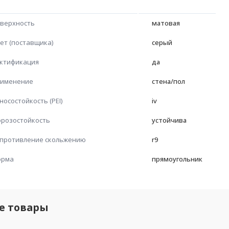
верхность
матовая
ет (поставщика)
серый
ктификация
да
именение
стена/пол
носостойкость (PEI)
iv
розостойкость
устойчива
противление скольжению
r9
орма
прямоугольник
е товары