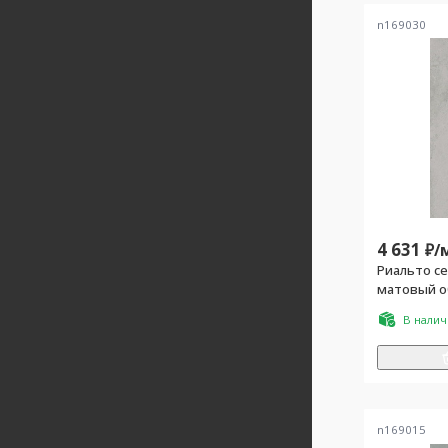
n169030
4 631
₽/
Риальто с
матовый о
В нали
n169015