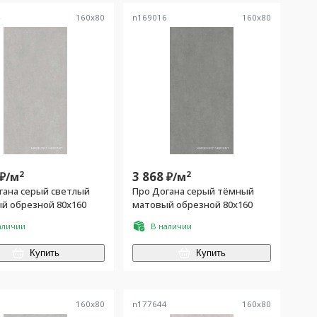
4
160
x
80
n169016
160
x
80
2
3 868
2
₽/
м
₽/
м
гана серый светлый
Про Догана серый тёмный
й обрезной 80x160
матовый обрезной 80x160
аличии
В наличии
Купить
Купить
8
160
x
80
n177644
160
x
80