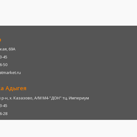
р
кая, 69А
13-45
06-50
tmarket.ru
ка Адыгея
р-н, х. Казазово, А/М М4-"ДОН" тц. Империум
13-45
06-28
tmarket.ru
т