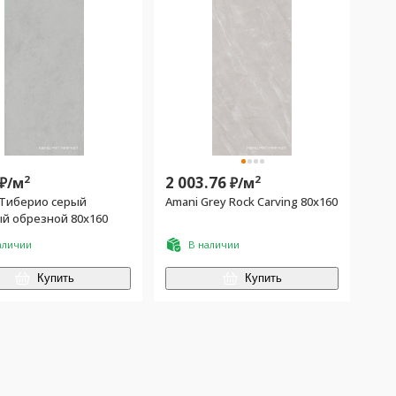
2
2 003.76
2
₽/
м
₽/
м
Тиберио серый
Amani Grey Rock Carving 80x160
й обрезной 80x160
аличии
В наличии
Купить
Купить