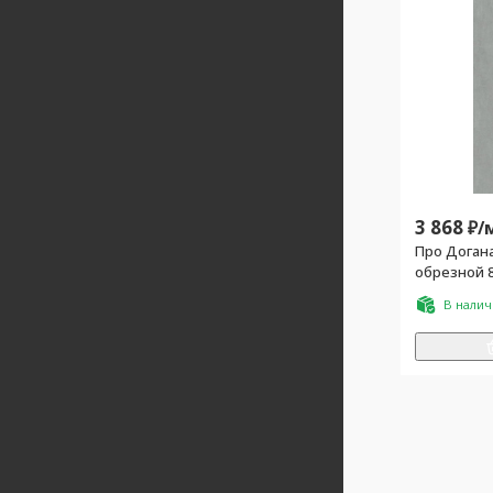
3 868
₽/
Про Доган
обрезной 
В нали