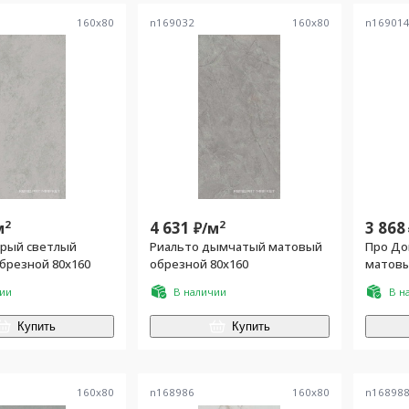
160
x
80
n169032
160
x
80
n16901
2
4 631
2
3 868
м
₽/
м
ерый светлый
Риальто дымчатый матовый
Про До
брезной 80x160
обрезной 80x160
матовы
чии
В наличии
В н
Купить
Купить
160
x
80
n168986
160
x
80
n16898