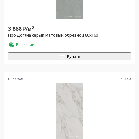
3 868
2
₽/
м
Про Догана серый матовый обрезной 80x160
В наличии
Купить
n168986
160
x
80