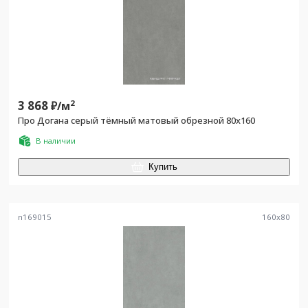
3 868
2
₽/
м
Про Догана серый тёмный матовый обрезной 80x160
В наличии
Купить
n169015
160
x
80