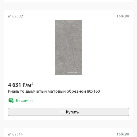
n169032
160
x
80
4 631
2
₽/
м
Риальто дымчатый матовый обрезной 80x160
В наличии
Купить
n169014
160
x
80