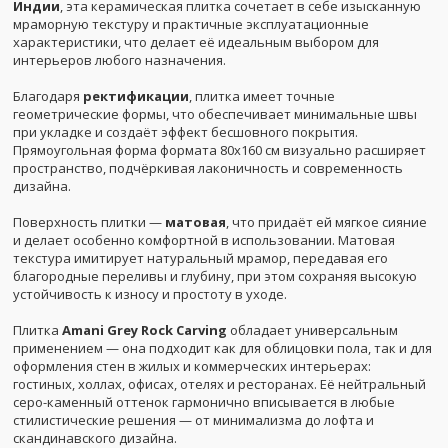
Индии
, эта керамическая плитка сочетает в себе изысканную
мраморную текстуру и практичные эксплуатационные
характеристики, что делает её идеальным выбором для
интерьеров любого назначения.
Благодаря
ректификации
, плитка имеет точные
геометрические формы, что обеспечивает минимальные швы
при укладке и создаёт эффект бесшовного покрытия.
Прямоугольная форма формата 80x160 см визуально расширяет
пространство, подчёркивая лаконичность и современность
дизайна.
Поверхность плитки —
матовая
, что придаёт ей мягкое сияние
и делает особенно комфортной в использовании. Матовая
текстура имитирует натуральный мрамор, передавая его
благородные переливы и глубину, при этом сохраняя высокую
устойчивость к износу и простоту в уходе.
Плитка
Amani Grey Rock Carving
обладает универсальным
применением — она подходит как для облицовки пола, так и для
оформления стен в жилых и коммерческих интерьерах:
гостиных, холлах, офисах, отелях и ресторанах. Её нейтральный
серо-каменный оттенок гармонично вписывается в любые
стилистические решения — от минимализма до лофта и
скандинавского дизайна.