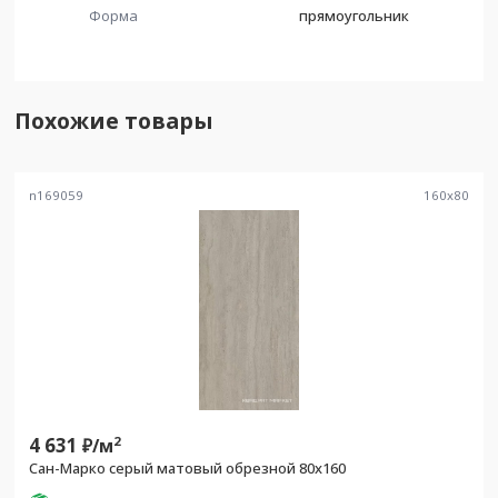
Форма
прямоугольник
Похожие товары
n169059
160
x
80
4 631
2
₽/
м
Сан-Марко серый матовый обрезной 80x160