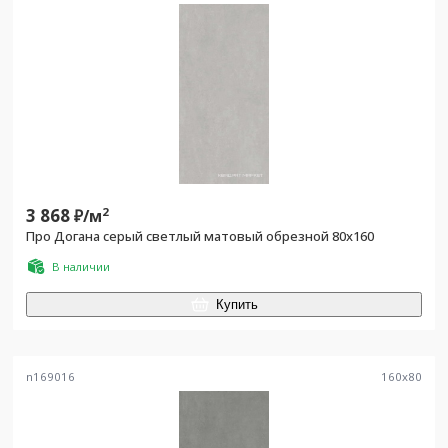
3 868
2
₽/
м
Про Догана серый светлый матовый обрезной 80x160
В наличии
Купить
n169016
160
x
80