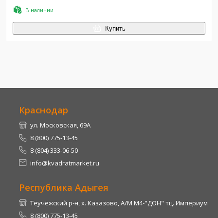
В наличии
Купить
Краснодар
ул. Московская, 69А
8 (800) 775-13-45
8 (804) 333-06-50
info@kvadratmarket.ru
Республика Адыгея
Теучежский р-н, х. Казазово, А/М М4-"ДОН" тц. Империум
8 (800) 775-13-45