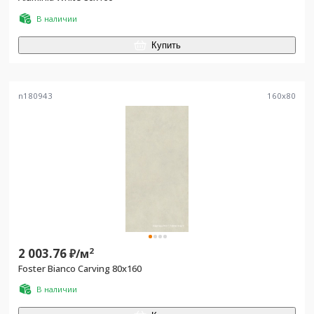
В наличии
Купить
n180943
160
x
80
2 003.76
2
₽/
м
Foster Bianco Carving 80x160
В наличии