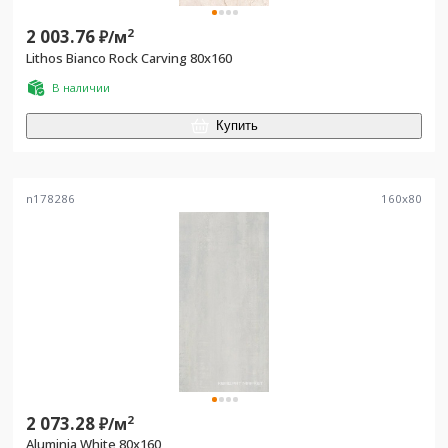
2 003.76
2
₽/
м
Lithos Bianco Rock Carving 80x160
В наличии
Купить
n178286
160
x
80
2 073.28
2
₽/
м
Aluminia White 80x160