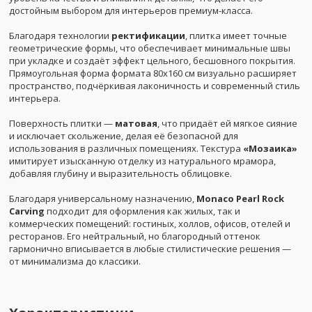
достойным выбором для интерьеров премиум-класса.
Благодаря технологии
ректификации
, плитка имеет точные
геометрические формы, что обеспечивает минимальные швы
при укладке и создаёт эффект цельного, бесшовного покрытия.
Прямоугольная форма формата 80x160 см визуально расширяет
пространство, подчёркивая лаконичность и современный стиль
интерьера.
Поверхность плитки —
матовая
, что придаёт ей мягкое сияние
и исключает скольжение, делая её безопасной для
использования в различных помещениях. Текстура
«Мозаика»
имитирует изысканную отделку из натурального мрамора,
добавляя глубину и выразительность облицовке.
Благодаря универсальному назначению,
Monaco Pearl Rock
Carving
подходит для оформления как жилых, так и
коммерческих помещений: гостиных, холлов, офисов, отелей и
ресторанов. Его нейтральный, но благородный оттенок
гармонично вписывается в любые стилистические решения —
от минимализма до классики.