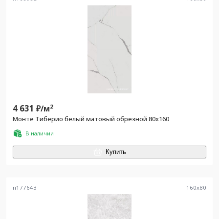
4 631
2
₽/
м
Монте Тиберио белый матовый обрезной 80x160
В наличии
Купить
n177643
160
x
80