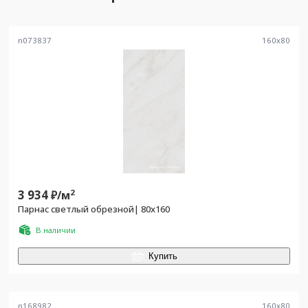
n073837
160
x
80
3 934
2
₽/
м
Парнас светлый обрезной| 80x160
В наличии
Купить
n168982
160
x
80