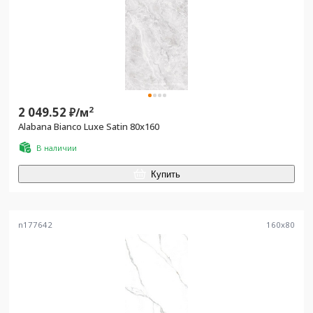
2 049.52
2
₽/
м
Alabana Bianco Luxe Satin 80x160
В наличии
Купить
n177642
160
x
80