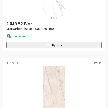
2 049.52
2
₽/
м
Statuario Nais Luxe Satin 80x160
В наличии
Купить
n177646
160
x
80