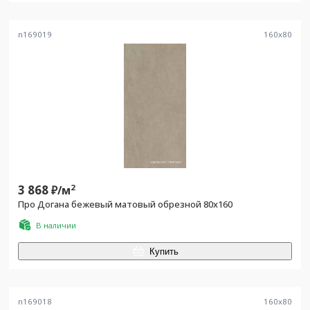
n169019
160
x
80
3 868
2
₽/
м
Про Догана бежевый матовый обрезной 80x160
В наличии
Купить
n169018
160
x
80