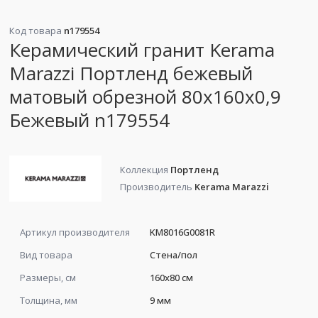
Код товара
n179554
Керамический гранит Kerama
Marazzi Портленд бежевый
матовый обрезной 80x160x0,9
Бежевый n179554
Коллекция
Портленд
Производитель
Kerama Marazzi
Артикул производителя
KM8016G0081R
Вид товара
Стена/пол
Размеры, см
160x80 см
Толщина, мм
9 мм