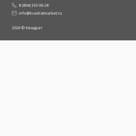
8 (804) 333-06-28
info@kvadratmarket.ru
2026
© Квадрат