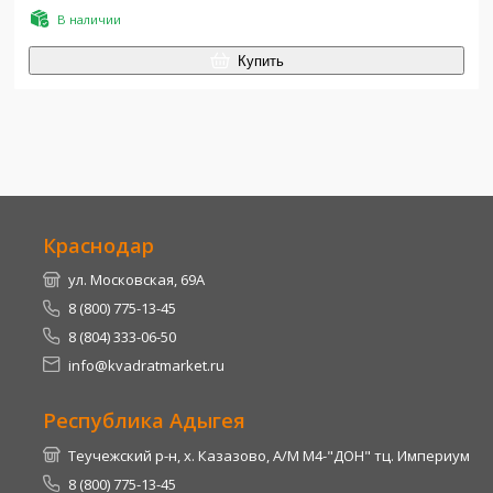
В наличии
Купить
Краснодар
ул. Московская, 69А
8 (800) 775-13-45
8 (804) 333-06-50
info@kvadratmarket.ru
Республика Адыгея
Теучежский р-н, х. Казазово, А/М М4-"ДОН" тц. Империум
8 (800) 775-13-45