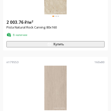
2 003.76
2
₽/
м
Pista Natural Rock Carving 80x160
В наличии
Купить
n179553
160
x
80