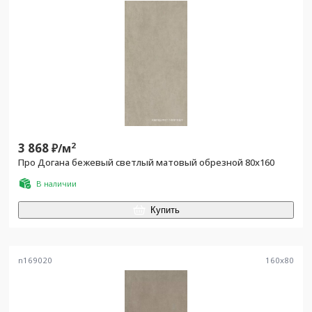
3 868
2
₽/
м
Про Догана бежевый светлый матовый обрезной 80x160
В наличии
Купить
n169020
160
x
80