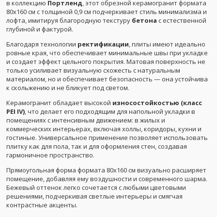
в коллекцию
Портленд
, этот обрезной керамогранит формата
80x160 см с толщиной 0,9 см подчеркивает стиль минимализма и
лофта, имитируя благородную текстуру
бетона
с естественной
глубиной и фактурой.
Благодаря технологии
ректификации
, плиты имеют идеально
ровные края, что обеспечивает минимальные швы при укладке
и создает эффект цельного покрытия. Матовая поверхность не
только усиливает визуальную схожесть с натуральным
материалом, но и обеспечивает безопасность — она устойчива
к скольжению и не бликует под светом.
Керамогранит обладает высокой
износостойкостью (класс
PEI IV)
, что делает его подходящим для напольной укладки в
помещениях с интенсивным движением: в жилых и
коммерческих интерьерах, включая холлы, коридоры, кухни и
гостиные. Универсальное применение позволяет использовать
плитку как для пола, так и для оформления стен, создавая
гармоничное пространство.
Прямоугольная форма формата 80x160 см визуально расширяет
помещение, добавляя ему воздушности и современного шарма.
Бежевый оттенок легко сочетается с любыми цветовыми
решениями, подчеркивая светлые интерьеры и смягчая
контрастные акценты.