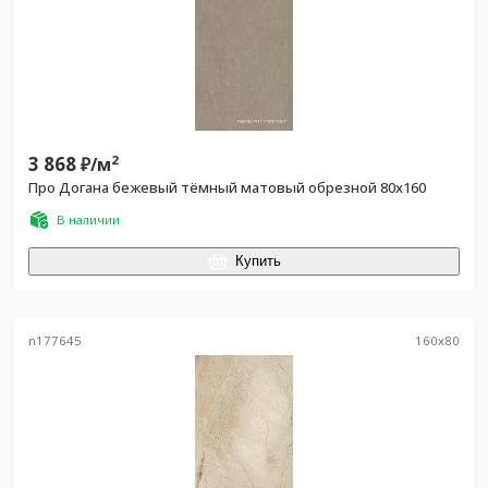
3 868
2
₽/
м
Про Догана бежевый тёмный матовый обрезной 80x160
В наличии
Купить
n177645
160
x
80