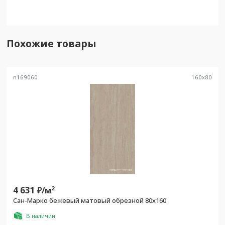
Похожие товары
n169060
160
x
80
4 631
2
₽/
м
Сан-Марко бежевый матовый обрезной 80x160
В наличии