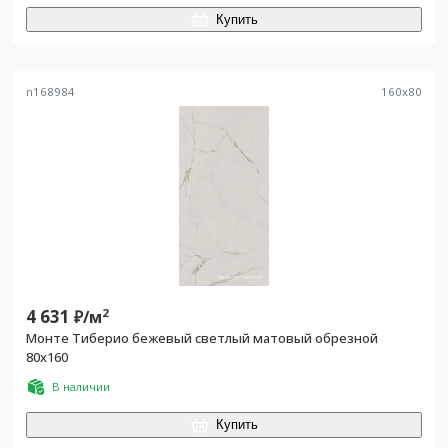
Купить
n168984
160
x
80
4 631
2
₽/
м
Монте Тиберио бежевый светлый матовый обрезной
80x160
В наличии
Купить