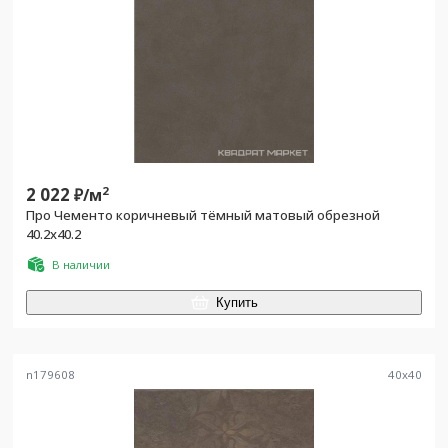
2 022
2
₽/
м
Про Чементо коричневый тёмный матовый обрезной
40.2x40.2
В наличии
Купить
n179608
40
x
40