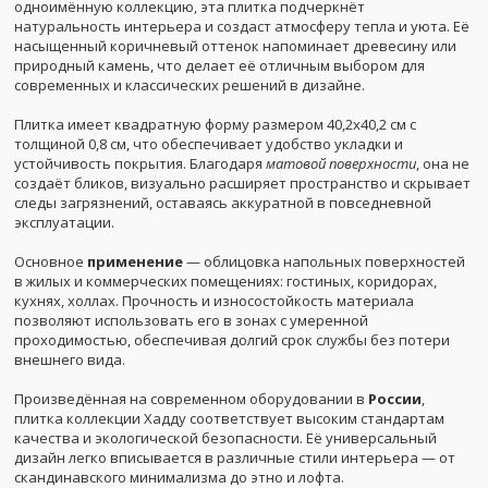
одноимённую коллекцию, эта плитка подчеркнёт
натуральность интерьера и создаст атмосферу тепла и уюта. Её
насыщенный коричневый оттенок напоминает древесину или
природный камень, что делает её отличным выбором для
современных и классических решений в дизайне.
Плитка имеет квадратную форму размером 40,2x40,2 см с
толщиной 0,8 см, что обеспечивает удобство укладки и
устойчивость покрытия. Благодаря
матовой поверхности
, она не
создаёт бликов, визуально расширяет пространство и скрывает
следы загрязнений, оставаясь аккуратной в повседневной
эксплуатации.
Основное
применение
— облицовка напольных поверхностей
в жилых и коммерческих помещениях: гостиных, коридорах,
кухнях, холлах. Прочность и износостойкость материала
позволяют использовать его в зонах с умеренной
проходимостью, обеспечивая долгий срок службы без потери
внешнего вида.
Произведённая на современном оборудовании в
России
,
плитка коллекции Хадду соответствует высоким стандартам
качества и экологической безопасности. Её универсальный
дизайн легко вписывается в различные стили интерьера — от
скандинавского минимализма до этно и лофта.