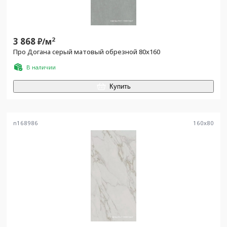
3 868
2
₽/
м
Про Догана серый матовый обрезной 80x160
В наличии
Купить
n168986
160
x
80