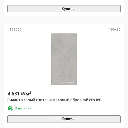
Купить
n169030
160
x
80
4 631
2
₽/
м
Риальто серый светлый матовый обрезной 80x160
В наличии
Купить