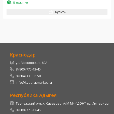
В наличии
Купить
Краснодар
ул. Московская, 69А
8 (800) 775-13-45
8 (804) 333-06-50
info@kvadratmarket.ru
Республика Адыгея
Теучежский р-н, х. Казазово, А/М М4-"ДОН" тц. Империум
8 (800) 775-13-45