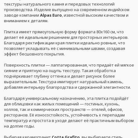
текстуры натурального камня и передовых технологий
производства. Изделие выпущено на современном индийском
заводе компании
Alpas Euro
, известной высоким качеством и
вниманием к деталям.
Плитка имеет прямоугольную форму формата 80x160 см, что
делает её идеальным решением для просторных интерьеров.
Благодаря ректификации края плитки идеально ровные, что
позволяет укладывать её с минимальными швами, создавая
эффект бесшовного покрытия.
Поверхность плитки — лаппатированная, что придаёт ей мягкое
сияние и приятную на ощупь текстуру. Такая обработка
подчёркивает глубину оттенка и делает рисунок более
выразительным. Текстура имитирует натуральный камень,
добавляя интерьеру благородства и сдержанной элегантности.
Благодаря универсальному назначению, эта плитка подойдёт
для облицовки как жилых помещений — гостиных, кухонь,
холлов, так и коммерческих пространств — отелей, офисов,
ресторанов. Её износостойкость, устойчивость к перепадам
температур и простота в уходе делают её практичным выбором
на долгие годы.
Выбирая керамогранит
Cotta Grafito
, вы выбираете стиль,