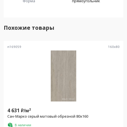
Форма
прямоугольник
Похожие товары
n169059
160
x
80
4 631
2
₽/
м
Сан-Марко серый матовый обрезной 80x160
В наличии