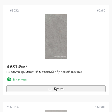
n169032
160
x
80
4 631
2
₽/
м
Риальто дымчатый матовый обрезной 80x160
В наличии
Купить
n169014
160
x
80