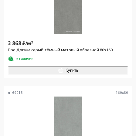
3 868
2
₽/
м
Про Догана серый тёмный матовый обрезной 80x160
В наличии
Купить
n169015
160
x
80