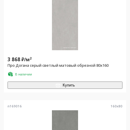
3 868
2
₽/
м
Про Догана серый светлый матовый обрезной 80x160
В наличии
Купить
n169016
160
x
80