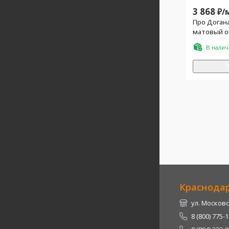
3 868
₽/
Про Доган
матовый о
В нали
Краснода
ул. Московс
8 (800) 775-