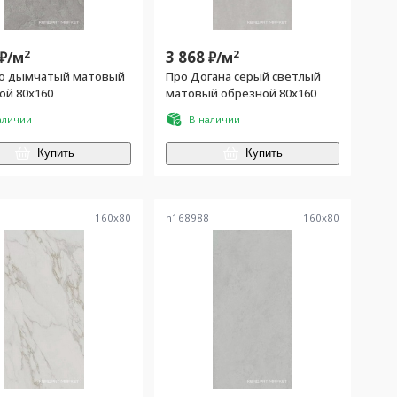
2
3 868
2
₽/
м
₽/
м
о дымчатый матовый
Про Догана серый светлый
ой 80x160
матовый обрезной 80x160
аличии
В наличии
Купить
Купить
6
160
x
80
n168988
160
x
80