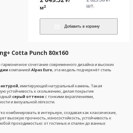
₽/
шт.
2
м
Добавить в корзину
ng+ Cotta Punch 80x160
 гармоничное сочетание современного дизайна и высоких
дии
компанией
Alpas Euro
, эта модель подчеркнёт стиль
фактурой
, имитирующей натуральный камень. Такая
ную устойчивость к скольжению, делая покрытие
родный
серый оттенок
с тонкими вкраплениями,
сти и визуальной лёгкости.
гко комбинировать в интерьере, создавая как классические,
ет высокую прочность, износостойкость, устойчивость к
любой проходимостью: от гостиных и спален до ванных