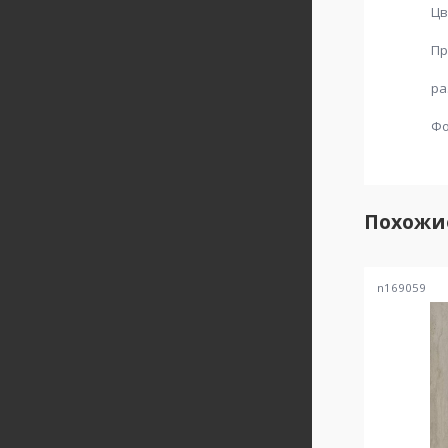
Цв
Пр
ра
Ф
Похожи
n169059