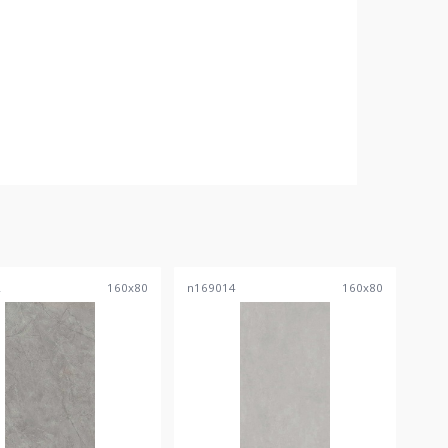
2
160
x
80
n169014
160
x
80