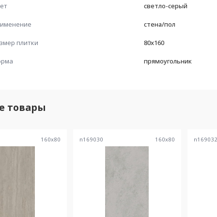
ет
светло-серый
именение
стена/пол
змер плитки
80x160
орма
прямоугольник
е товары
160
x
80
n169030
160
x
80
n16903