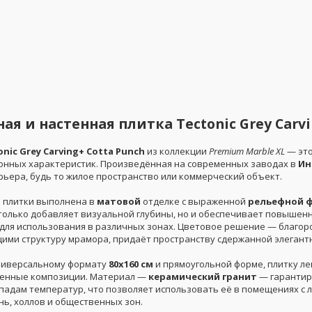
ая и настенная плитка Tectonic Grey Carvi
onic Grey Carving+ Cotta Punch
из коллекции
Premium Marble XL
— это
онных характеристик. Произведённая на современных заводах в
Ин
рьера, будь то жилое пространство или коммерческий объект.
 плитки выполнена в
матовой
отделке с выраженной
рельефной 
 только добавляет визуальной глубины, но и обеспечивает повышен
для использования в различных зонах. Цветовое решение — благо
ми структуру мрамора, придаёт пространству сдержанной элегантно
ниверсальному формату
80x160 см
и прямоугольной форме, плитку ле
менные композиции. Материал —
керамический гранит
— гарантиру
епадам температур, что позволяет использовать её в помещениях с 
нь, холлов и общественных зон.