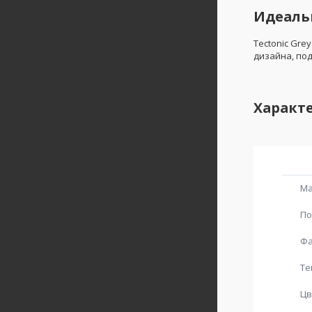
Идеальн
Tectonic Gre
дизайна, по
Характ
Ма
По
Фа
Те
Цв