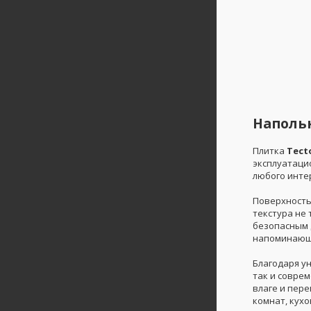
Напольн
Плитка
Tect
эксплуатаци
любого инте
Поверхность
текстура не
безопасным 
напоминающи
Благодаря у
так и совре
влаге и пер
комнат, кухо