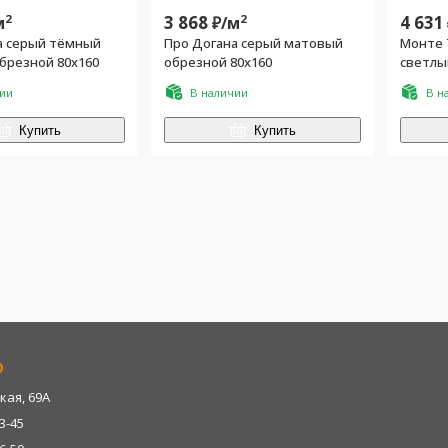
2
3 868
2
4 631
м
₽/
м
а серый тёмный
Про Догана серый матовый
Монте 
брезной 80x160
обрезной 80x160
светлы
80x160
чии
В наличии
В н
Купить
Купить
р
кая, 69А
13-45