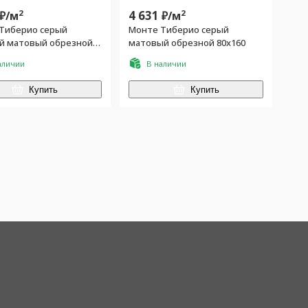
2
4 631
2
₽/
м
₽/
м
Тиберио серый
Монте Тиберио серый
й матовый обрезной
матовый обрезной 80x160
аличии
В наличии
Купить
Купить