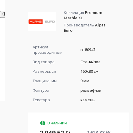
Коллекция
Premium
Marble XL
Производитель
Alpas
Euro
Артикул
n180947
производителя
Вид товара
Стена/пол
Размеры, см
160x80 см
Толщина, мм
9 мм
Фактура
рельефная
Текстура
камень
В наличии
2 049.52
2 623.38
₽/