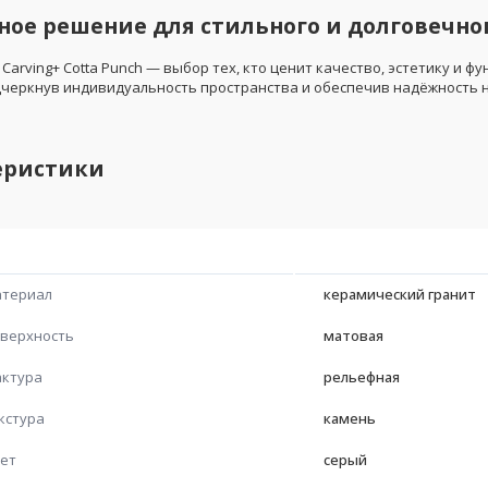
ое решение для стильного и долговечно
y Carving+ Cotta Punch — выбор тех, кто ценит качество, эстетику и 
дчеркнув индивидуальность пространства и обеспечив надёжность н
еристики
териал
керамический гранит
верхность
матовая
ктура
рельефная
кстура
камень
ет
серый