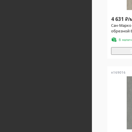
4 631
₽/
Сан-Марко
обрезной 
В нали
n169016