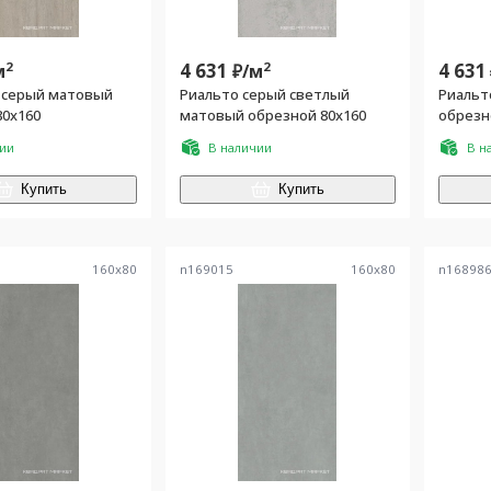
2
4 631
2
4 631
м
₽/
м
 серый матовый
Риальто серый светлый
Риальт
80x160
матовый обрезной 80x160
обрезн
чии
В наличии
В н
Купить
Купить
160
x
80
n169015
160
x
80
n16898