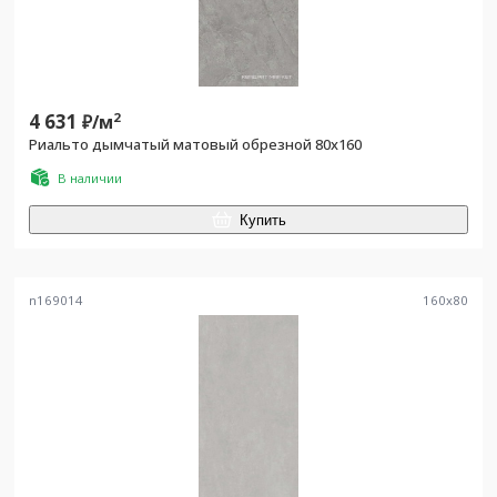
4 631
2
₽/
м
Риальто дымчатый матовый обрезной 80x160
В наличии
Купить
n169014
160
x
80