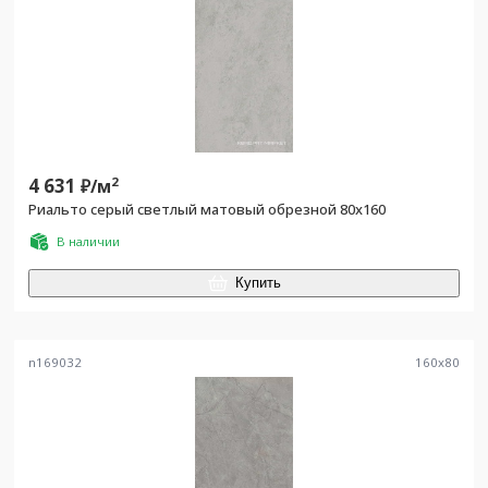
4 631
2
₽/
м
Риальто серый светлый матовый обрезной 80x160
В наличии
Купить
n169032
160
x
80