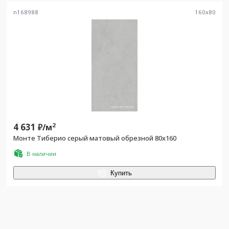
n168988
160
x
80
4 631
2
₽/
м
Монте Тиберио серый матовый обрезной 80x160
В наличии
Купить