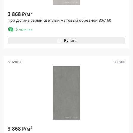
3 868
2
₽/
м
Про Догана серый светлый матовый обрезной 80x160
В наличии
Купить
n169016
160
x
80
3 868
2
₽/
м