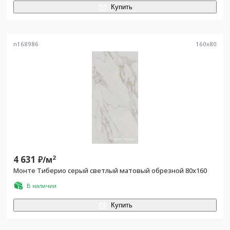
Купить
n168986
160
x
80
4 631
2
₽/
м
Монте Тиберио серый светлый матовый обрезной 80x160
В наличии
Купить