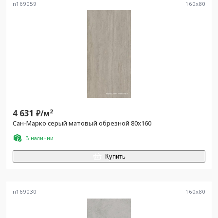
n169059
160
x
80
4 631
2
₽/
м
Сан-Марко серый матовый обрезной 80x160
В наличии
Купить
n169030
160
x
80