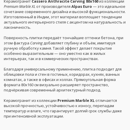
Керамогранит
Cassero Anthracite Carving 80x160
из коллекции
Premium Marble XL
от производителя
Alpas Euro
— это идеальное
сочетание современного дизайна и высокой функциональности.
Изготовленный в Индии, этот материал воплощает тенденции
актуального интерьерного стиля с акцентом на натуральность и
лаконичность.
Поверхность плитки передаёт тончайшие оттенки бетона, при
этом фактура
Carving
добавляет глубину и объём, имитируя
ручную обработку камня. Такой эффект делает покрытие
особенно выразительным — оно уместно как в жилых
интерьерах, так и в коммерческих пространствах.
Благодаря универсальному применению, плитка подходит для
облицовки пола и стен в гостиных, коридорах, кухнях, ванных
комнатах, а также в офисах и холлах. Прямоугольная форма
формата 80x160 см визуально расширяет пространство,
подчёркивая современный архитектурный подход.
Керамогранит из коллекции
Premium Marble XL
отличается
высокой прочностью, устойчивостью к износу, перепадам
температур и влаге, что гарантирует долгий срок службы даже
при интенсивной эксплуатации.