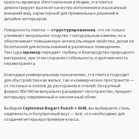
красоты мрамора. Изготовленная в Индии, эта плитка
демонстрирует высокое качество исполнения и изысканный
внешний вид, характерный для премиальных решений в
дизайне интерьеров.
Поверхность плитки —
структурированная
, что не только
усиливает визуальное сходство с натуральным камнем, но и
обеспечивает повышенную антискользящие свойства, делая её
безопасной для использования в различных помещениях.
Текстура
мрамор
передаёт глубину и благородство природного
материала, при этом сохраняя стабильность и долговечность
керамогранита.
Благодаря универсальному назначению, эта плитка подходит
для обустройства как жилых, так и коммерческих пространств —
от гостиных и холлов до ресторанов и отелей. Её крупный
формат 80x160 см визуально расширяет пространство, придаёт
интерьеру современный и лаконичный облик.
Выбирая
Ceylonese Bogart Punch + GHR
, вы выбираете стиль,
надёжность и безупречный вкус — всё, что необходимо для
создания интерьера премиум-класса.