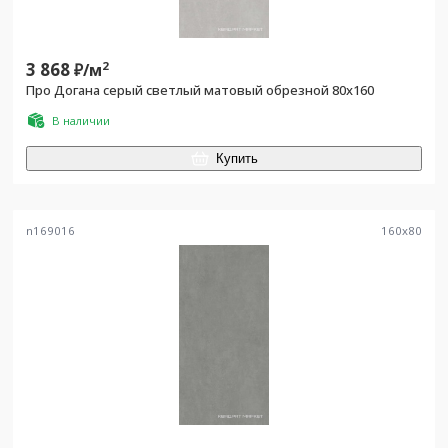
3 868
2
₽/
м
Про Догана серый светлый матовый обрезной 80x160
В наличии
Купить
n169016
160
x
80