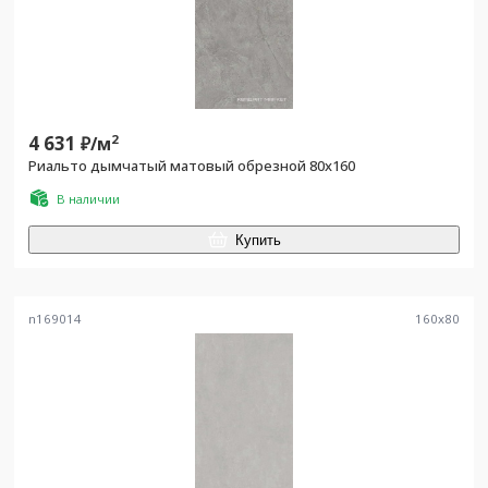
4 631
2
₽/
м
Риальто дымчатый матовый обрезной 80x160
В наличии
Купить
n169014
160
x
80