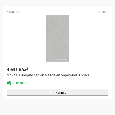
n168988
160
x
80
4 631
2
₽/
м
Монте Тиберио серый матовый обрезной 80x160
В наличии
Купить