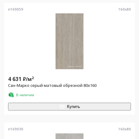
n169059
160
x
80
4 631
2
₽/
м
Сан-Марко серый матовый обрезной 80x160
В наличии
Купить
n169030
160
x
80