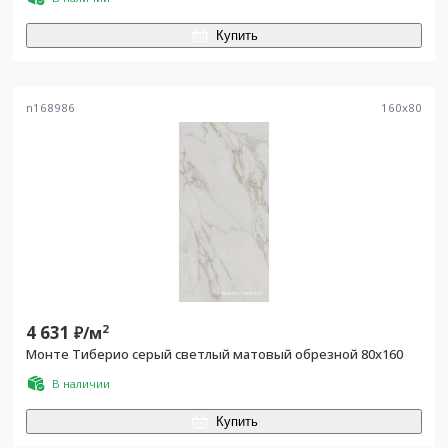
Купить
n168986
160
x
80
4 631
2
₽/
м
Монте Тиберио серый светлый матовый обрезной 80x160
В наличии
Купить