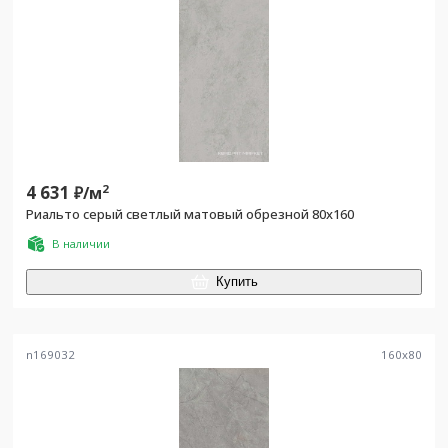
4 631
2
₽/
м
Риальто серый светлый матовый обрезной 80x160
В наличии
Купить
n169032
160
x
80