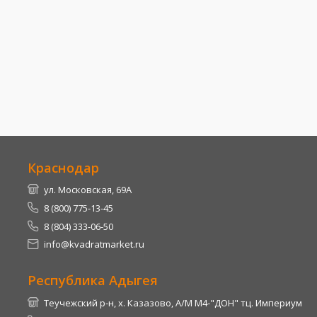
Краснодар
ул. Московская, 69А
8 (800) 775-13-45
8 (804) 333-06-50
info@kvadratmarket.ru
Республика Адыгея
Теучежский р-н, х. Казазово, А/М М4-"ДОН" тц. Империум