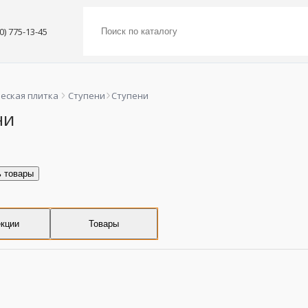
00) 775-13-45
еская плитка
Ступени
Ступени
ни
ь товары
кции
Товары