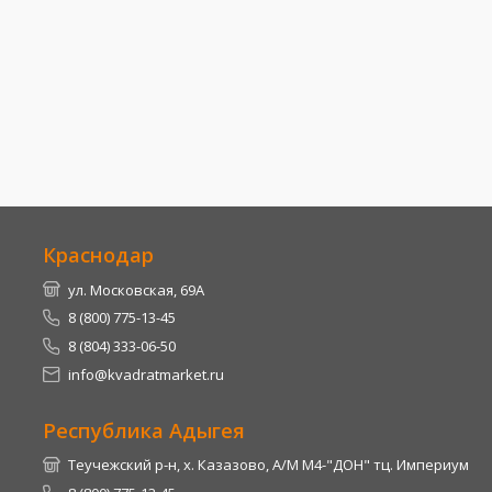
Краснодар
ул. Московская, 69А
8 (800) 775-13-45
8 (804) 333-06-50
info@kvadratmarket.ru
Республика Адыгея
Теучежский р-н, х. Казазово, А/М М4-"ДОН" тц. Империум