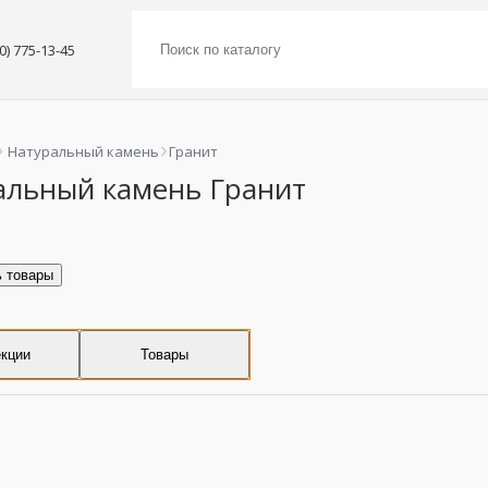
00) 775-13-45
Натуральный камень
Гранит
альный камень Гранит
ь товары
кции
Товары