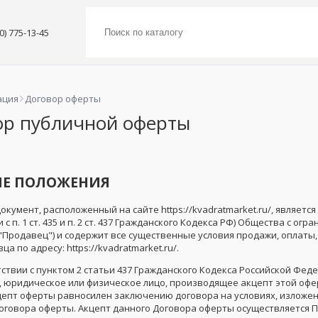
00) 775-13-45
ация
Договор оферты
ор публичной оферты
ИЕ ПОЛОЖЕНИЯ
документ, расположенный на сайте https://kvadratmarket.ru/, явля
 с п. 1 ст. 435 и п. 2 ст. 437 Гражданского Кодекса РФ) Общества с 
"Продавец") и содержит все существенные условия продажи, оплаты,
а по адресу: https://kvadratmarket.ru/.
етствии с пунктом 2 статьи 437 Гражданского Кодекса Российской Фед
, юридическое или физическое лицо, производящее акцепт этой оферты
кцепт оферты равносилен заключению договора на условиях, изложен
оговора оферты. Акцепт данного Договора оферты осуществляется П