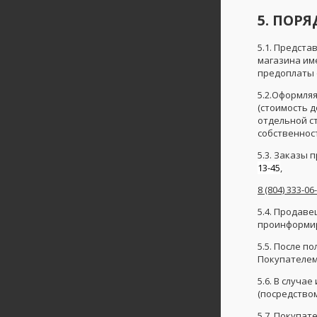
5. ПОР
5.1. Предста
магазина им
предоплаты 
5.2.Оформляя
(стоимость 
отдельной ст
собственнос
5.3. Заказы
13-45
,
8 (804) 333-06
5.4. Продав
проинформир
5.5. После 
Покупателем 
5.6. В случ
(посредством
5.7. Покупа