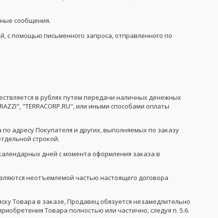
нные сообщения.
й, с помощью письменного запроса, отправленного по
ществляется в рублях путем передачи наличных денежных
ARAZZI", "TERRACORP.RU", или иными способами оплаты
а по адресу Покупателя и других, выполняемых по заказу
отдельной строкой.
 календарных дней с момента оформления заказа в
 являются неотъемлемой частью настоящего договора
писку Товара в заказе, Продавец обязуется незамедлительно
риобретения Товара полностью или частично, следуя п. 5.6.