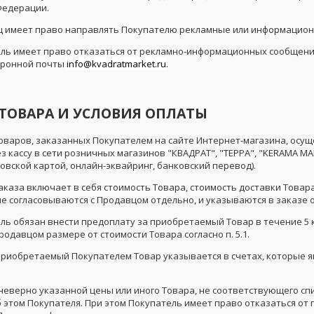
Федерации.
ец имеет право направлять Покупателю рекламные или информацио
тель имеет право отказаться от рекламно-информационных сообщени
тронной почты
info@kvadratmarket.ru
.
А ТОВАРА И УСЛОВИЯ ОПЛАТЫ
 Товаров, заказанных Покупателем на сайте Интернет-магазина, осу
з кассу в сети розничных магазинов "КВАДРАТ", "ТЕРРА", "KERAMA M
овской картой, онлайн-эквайринг, банковский перевод).
заказа включает в себя стоимость Товара, стоимость доставки Товар
ые согласовываются с Продавцом отдельно, и указываются в заказе 
тель обязан внести предоплату за приобретаемый Товар в течение 5
одавцом размере от стоимости Товара согласно п. 5.1.
а приобретаемый Покупателем Товар указывается в счетах, которые
е неверно указанной цены или иного Товара, не соответствующего с
 этом Покупателя. При этом Покупатель имеет право отказаться от п