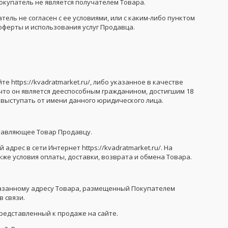
окупатель не является получателем Товара.
ель не согласен с ее условиями, или с каким-либо пунктом
оферты и использования услуг Продавца.
 https://kvadratmarket.ru/, либо указанное в качестве
что он является дееспособным гражданином, достигшим 18
выступать от имени данного юридического лица.
ставляющее Товар Продавцу.
адрес в сети Интернет https://kvadratmarket.ru/. На
же условия оплаты, доставки, возврата и обмена Товара.
указанному адресу Товара, размещенный Покупателем
 связи.
представленный к продаже на сайте.