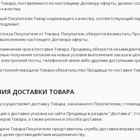
о Товара, поставляемого по настоящему Договору оферты, должно со
 качества.
нный Покупателю Товар надлежащего качества, соответствующий пе
 подлежит.
е отказа Покупателя от Товара, Покупатель обязуется возместить П
 выполнению настоящего Договора оферты.
ае изменения срока поставки Товара, Продавец обязуется незамедли
целью получения согласия на новые условия выполнения заказа в це
 электронной почты, телефонной связи либо другими доступными с
нта полной передачи Товара обязательство Продавца по поставке То
ОВИЯ ДОСТАВКИ ТОВАРА
ец осуществляет доставку Товара, заказанного Покупателем, с помо
ция о доставке указана на сайте Продавца в разделе "Доставка". С
меров Товара, а также региона и способа доставки.
редаче Товара Покупателю представитель службы доставки вправе 
 в целях противодействия мошенничеству.