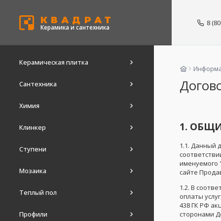
КВАДРАТ
8 (8
Керамика и сантехника
Керамическая плитка
Информ
Догов
Сантехника
Химия
1. ОБЩ
Клинкер
1.1. Данный 
Ступени
соответствии
именуемого 
Мозаика
сайте Продавц
1.2. В соотв
Теплый пол
оплаты услуг
438 ГК РФ а
сторонами Д
Профили