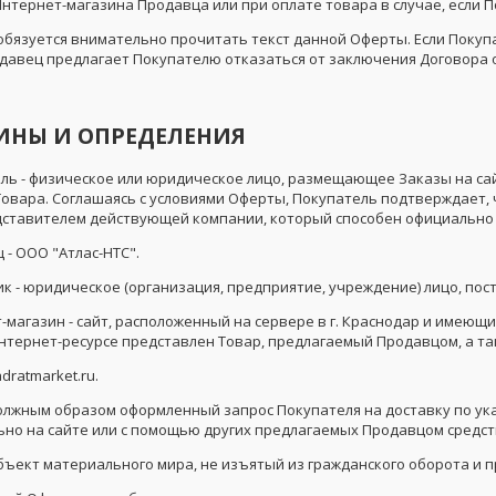
нтернет-магазина Продавца или при оплате товара в случае, если П
бязуется внимательно прочитать текст данной Оферты. Если Покупат
одавец предлагает Покупателю отказаться от заключения Договора 
МИНЫ И ОПРЕДЕЛЕНИЯ
ель - физическое или юридическое лицо, размещающее Заказы на сайте
Товара. Соглашаясь с условиями Оферты, Покупатель подтверждает, 
едставителем действующей компании, который способен официально 
ц - ООО "Атлас-НТС".
ик - юридическое (организация, предприятие, учреждение) лицо, по
т-магазин - сайт, расположенный на сервере в г. Краснодар и имеющий 
нтернет-ресурсе представлен Товар, предлагаемый Продавцом, а так
adratmarket.ru.
- должным образом оформленный запрос Покупателя на доставку по 
ьно на сайте или с помощью других предлагаемых Продавцом средств
 объект материального мира, не изъятый из гражданского оборота и 