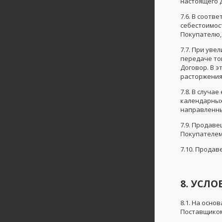
настоящего 
7.6. В соотв
себестоимос
Покупателю,
7.7. При уве
передаче то
Договор. В 
расторжения
7.8. В случ
календарных 
направленны
7.9. Продаве
Покупателем
7.10. Прода
8. УСЛ
8.1. На осно
Поставщиком 