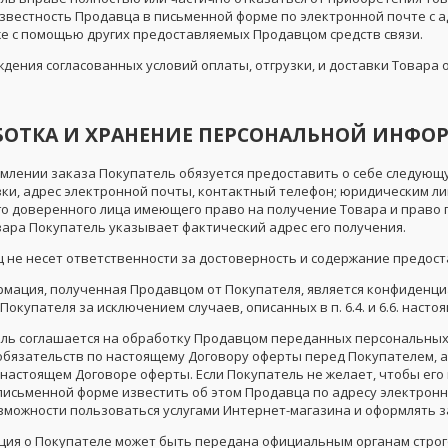
известность Продавца в письменной форме по электронной почте с а
кже с помощью других предоставляемых Продавцом средств связи.
ждения согласованных условий оплаты, отгрузки, и доставки Товара
АБОТКА И ХРАНЕНИЕ ПЕРСОНАЛЬНОЙ ИНФ
ормлении заказа Покупатель обязуется предоставить о себе следующ
вки, адрес электронной почты, контактный телефон; юридическим л
о доверенного лица имеющего право на получение Товара и право п
вара Покупатель указывает фактический адрес его получения.
ец не несет ответственности за достоверность и содержание предо
формация, полученная Продавцом от Покупателя, является конфиденц
окупателя за исключением случаев, описанных в п. 6.4. и 6.6. наст
тель соглашается на обработку Продавцом переданных персональных 
обязательств по настоящему Договору оферты перед Покупателем, а 
 настоящем Договоре оферты. Если Покупатель не желает, чтобы ег
 письменной форме известить об этом Продавца по адресу электрон
зможности пользоваться услугами Интернет-магазина и оформлять з
ация о Покупателе может быть передана официальным органам строг