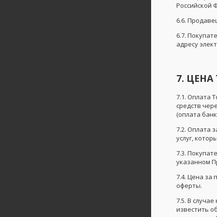
Российской 
6.6. Продав
6.7. Покупа
адресу элек
7. ЦЕН
7.1. Оплата
средств чере
(оплата банк
7.2. Оплата 
услуг, котор
7.3. Покупа
указанном Пр
7.4. Цена з
оферты.
7.5. В случа
известить об