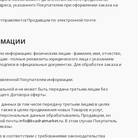
дреса, указанного Покупателем при оформлении заказа на
 отправляются Продавцом по электронной почте.
ОРМАЦИИ
ую информацию: физическим лицам - фамилия, имя, отчество,
ицам - полные реквизиты юридического лица с указанием
одписи в официальных документах. Для обработки заказа и
ставленной Покупателем информации.
иальной и не может быть передана третьим лицам без
оящего Договора оферты.
данных (в том числе передачу третьим лицам) в целях
также в целях продвижения новых Товаров и услуг,
о персональные данные обрабатывались Продавцом, он
ной почты
info@kvadratmarket.ru
. В этом случае Покупатель
аказы.
о в соответствии с требованиями законодательства