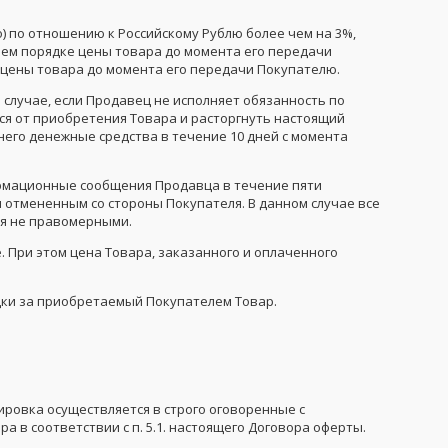
ро) по отношению к Российскому Рублю более чем на 3%,
ннем порядке цены товара до момента его передачи
т цены товара до момента его передачи Покупателю.
 в случае, если Продавец не исполняет обязанность по
ся от приобретения Товара и расторгнуть настоящий
него денежные средства в течение 10 дней с момента
формационные сообщения Продавца в течение пяти
я отмененным со стороны Покупателя. В данном случае все
ся не правомерными.
. При этом цена Товара, заказанного и оплаченного
идки за приобретаемый Покупателем Товар.
тировка осуществляется в строго оговоренные с
 в соответствии с п. 5.1. настоящего Договора оферты.