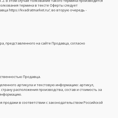
. 2. В этом случае толкование такого термина производится
 толкования термина в тексте Оферты следует
ца https://kvadratmarket.ru/; во вторую очередь -
а, представленного на сайте Продавца, согласно
обственностью Продавца.
деленного артикула и текстовую информацию: артикул,
страну расположения производства, состав и стоимость за
 информацию.
я продажи в соответствии с законодательством Российской