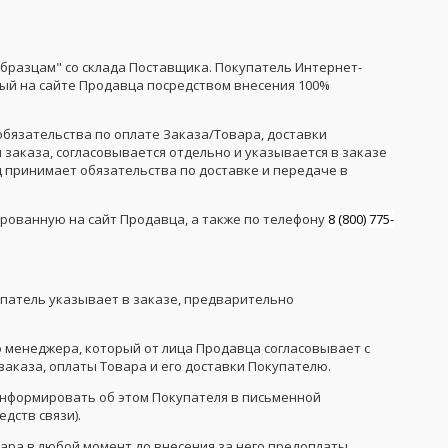
образцам" со склада Поставщика. Покупатель Интернет-
ый на сайте Продавца посредством внесения 100%
обязательства по оплате Заказа/Товара, доставки
 заказа, согласовывается отдельно и указывается в заказе
ц принимает обязательства по доставке и передаче в
ированную на сайт Продавца, а также по телефону
8 (800) 775-
упатель указывает в заказе, предварительно
о менеджера, который от лица Продавца согласовывает с
 заказа, оплаты Товара и его доставки Покупателю.
оинформировать об этом Покупателя в письменной
дств связи).
вара в любой момент до внесения за него предоплаты,