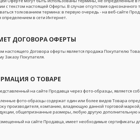
ящей Оферте могут быть использованы термины, не определенные в п
вии с текстом настоящей Оферты. В случае отсутствия однозначного
аться толкованием термина: в первую очередь - на веб-сайте Продав
 определением в сети Интернет.
ДМЕТ ДОГОВОРА ОФЕРТЫ
том настоящего Договора оферты является продажа Покупателю Товар
у Заказу Покупателя.
ОРМАЦИЯ О ТОВАРЕ
 представленный на сайте Продавца через фото-образцы, является с
авленные фото-образцы содержат один или более видов Товара опре
рку производителя, компанию, владеющую данной торговой маркой, 
дукции, общепризнанные размеры, любую другую дополнительную
 размещенный на сайте Продавца, имеет необходимые сертификаты дл