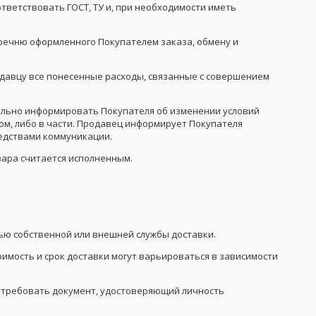
ответствовать ГОСТ, ТУ и, при необходимости иметь
речню оформленного Покупателем заказа, обмену и
родавцу все понесенные расходы, связанные с совершением
тельно информировать Покупателя об изменении условий
лом, либо в части. Продавец информирует Покупателя
редствами коммуникации.
вара считается исполненным.
щью собственной или внешней службы доставки.
тоимость и срок доставки могут варьироваться в зависимости
потребовать документ, удостоверяющий личность