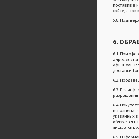
поставив в 
сайте, а та
5.8. Подтвер
6. ОБР
6.1. При оф
адрес доста
официальног
доставки То
6.2. Продав
6.3. Вся ин
разрешения П
6.4. Покупа
исполнения 
указанных в
обязуется в
лишается во
6.5. Информ