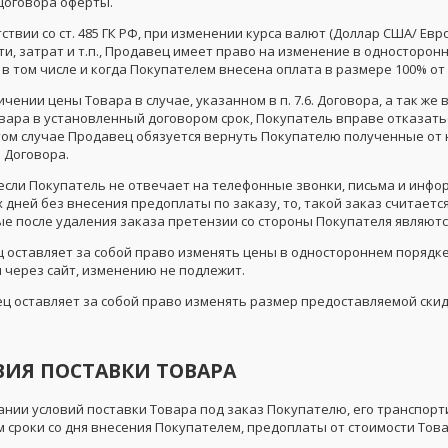
Договора оферты.
етствии со ст. 485 ГК РФ, при изменении курса валют (Доллар США/ Ев
ти, затрат и т.п., Продавец имеет право на изменение в односторо
 в том числе и когда Покупателем внесена оплата в размере 100% о
личении цены Товара в случае, указанном в п. 7.6. Договора, а так же
вара в установленный договором срок, Покупатель вправе отказать
этом случае Продавец обязуется вернуть Покупателю полученные от 
 Договора.
ае если Покупатель не отвечает на телефонные звонки, письма и ин
дней без внесения предоплаты по заказу, то, такой заказ считаетс
е после удаления заказа претензии со стороны Покупателя являют
ц оставляет за собой право изменять цены в одностороннем порядке
 через сайт, изменению не подлежит.
вец оставляет за собой право изменять размер предоставляемой ск
ОВИЯ ПОСТАВКИ ТОВАРА
вании условий поставки Товара под заказ Покупателю, его транспор
сроки со дня внесения Покупателем, предоплаты от стоимости Товара