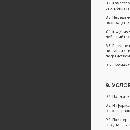
8.2. Качеств
сертификаты
8.3. Переда
возврату не
8.4. В случа
действий по
8.5. В случ
поставки с 
посредством
8.6. С моме
9. УСЛ
9.1. Продав
9.2. Информа
от веса, раз
9.3. При пе
Покупателя,