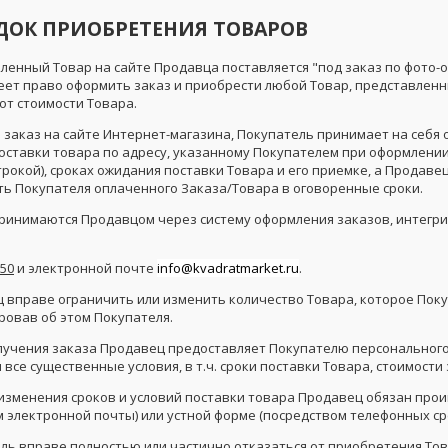
ЯДОК ПРИОБРЕТЕНИЯ ТОВАРОВ
вленный Товар на сайте Продавца поставляется "под заказ по фото-
еет право оформить заказ и приобрести любой Товар, представленн
от стоимости Товара.
 заказ на сайте Интернет-магазина, Покупатель принимает на себя 
доставки товара по адресу, указанному Покупателем при оформлении
рокой), сроках ожидания поставки Товара и его приемке, а Продаве
ть Покупателя оплаченного Заказа/Товара в оговоренные сроки.
 принимаются Продавцом через систему оформления заказов, интегр
-50
и электронной почте
info@kvadratmarket.ru
.
ец вправе ограничить или изменить количество Товара, которое Пок
овав об этом Покупателя.
получения заказа Продавец предоставляет Покупателю персональног
все существенные условия, в т.ч. сроки поставки Товара, стоимости
ае изменения сроков и условий поставки товара Продавец обязан пр
 электронной почты) или устной форме (посредством телефонных сре
тель вправе полностью или частично отказаться от приобретения То