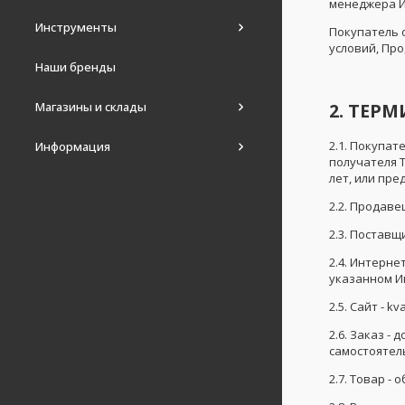
менеджера И
Инструменты
Покупатель о
условий, Пр
Наши бренды
2. ТЕР
Магазины и склады
2.1. Покупат
Информация
получателя 
лет, или пр
2.2. Продаве
2.3. Поставщ
2.4. Интерне
указанном И
2.5. Сайт - kv
2.6. Заказ 
самостоятел
2.7. Товар -