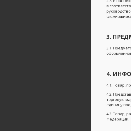
2.8. В насто
в соответст
руководствов
сложившимся
3. ПРЕ
3.1. Предме
оформленном
4. ИНФ
4.1. Товар,
4.2. Предст
торговую ма
единицу про
4.3. Товар,
Федерации.