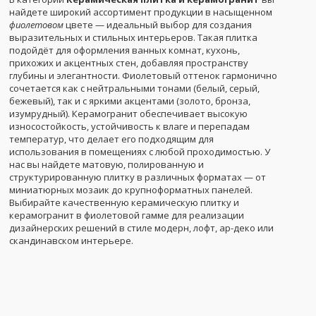
найдете широкий ассортимент продукции в насыщенном
фиолетовом
цвете — идеальный выбор для создания
выразительных и стильных интерьеров. Такая плитка
подойдёт для оформления ванных комнат, кухонь,
прихожих и акцентных стен, добавляя пространству
глубины и элегантности. Фиолетовый оттенок гармонично
сочетается как с нейтральными тонами (белый, серый,
бежевый), так и с яркими акцентами (золото, бронза,
изумрудный). Керамогранит обеспечивает высокую
износостойкость, устойчивость к влаге и перепадам
температур, что делает его подходящим для
использования в помещениях с любой проходимостью. У
нас вы найдете матовую, полированную и
структурированную плитку в различных форматах — от
миниатюрных мозаик до крупноформатных панелей.
Выбирайте качественную керамическую плитку и
керамогранит в фиолетовой гамме для реализации
дизайнерских решений в стиле модерн, лофт, ар-деко или
скандинавском интерьере.