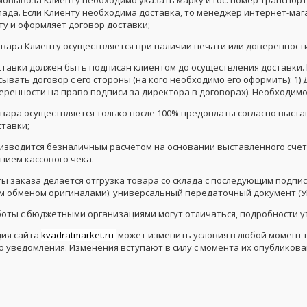
лада. Если Клиенту необходима доставка, то менеджер интернет-маг
ту и оформляет договор доставки;
товара Клиенту осуществляется при наличии печати или доверенност
ставки должен быть подписан клиентом до осуществления доставки. Е
ывать договор с его стороны (на кого необходимо его оформить): 1) 
еренности на право подписи за директора в договорах). Необходим
овара осуществляется только после 100% предоплаты согласно выстав
ставки;
оизводится безналичным расчетом на основании выставленного счета
нием кассового чека.
ты заказа делается отгрузка товара со склада с последующим подпи
 обменом оригиналами): универсальный передаточный документ (УПД
аботы с бюджетными организациями могут отличаться, подробности 
ия сайта
kvadratmarket.ru
может изменить условия в любой момент 
о уведомления. Изменения вступают в силу с момента их опубликова