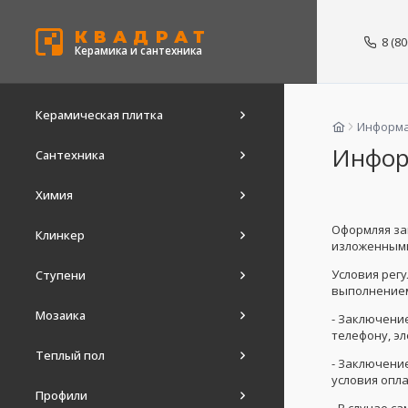
КВАДРАТ
8 (8
Керамика и сантехника
Керамическая плитка
Информ
Инфор
Сантехника
Химия
Оформляя зак
Клинкер
изложенными
Условия рег
Ступени
выполнением
Мозаика
- Заключени
телефону, э
Теплый пол
- Заключени
условия опла
Профили
- В случае с