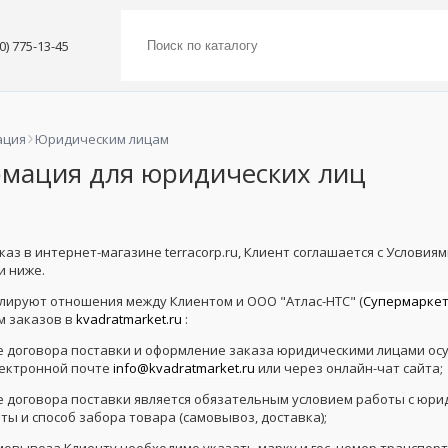
00) 775-13-45
ация
Юридическим лицам
мация для юридических лиц
аз в интернет-магазине terracorp.ru, Клиент соглашается с Условиям
 ниже.
улируют отношения между Клиентом и ООО "Атлас-НТС" (
Супермаркет
 заказов в
kvadratmarket.ru
:
е договора поставки и оформление заказа юридическими лицами ос
лектронной почте
info@kvadratmarket.ru
или через онлайн-чат сайта;
е договора поставки является обязательным условием работы с юрид
ты и способ забора товара (самовывоз, доставка);
амовывоза Клиенту необходимо указать марку и гос. номер транспор