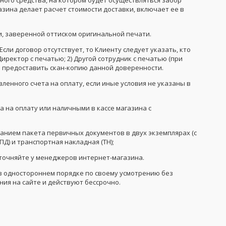
азина делает расчет стоимости доставки, включает ее в
и, заверенной оттиском оригинальной печати.
сли договор отсутствует, то Клиенту следует указать, кто
Директор с печатью; 2) Другой сотрудник с печатью (при
о предоставить скан-копию данной доверенности.
ленного счета на оплату, если иные условия не указаны в
 на оплату или наличными в кассе магазина с
санием пакета первичных документов в двух экземплярах (с
) и транспортная накладная (ТН);
уточняйте у менеджеров интернет-магазина.
в одностороннем порядке по своему усмотрению без
ния на сайте и действуют бессрочно.