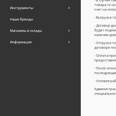
товара со ск
Инструменты
счет на опла
- Выгрузка 
Наши бренды
- Договор до
будет подпис
Магазины и склады
наличии дов
Информация
- Отгрузка т
договоре по
- Оплата пр
предоставле
- После опла
последующим
- Условия р
Администрац
специальног