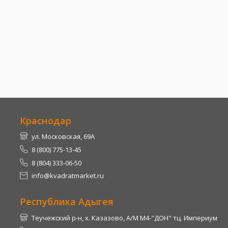
Краснодар
ул. Московская, 69А
8 (800) 775-13-45
8 (804) 333-06-50
info@kvadratmarket.ru
Республика Адыгея
Теучежский р-н, х. Казазово, А/М М4-"ДОН" тц. Империум