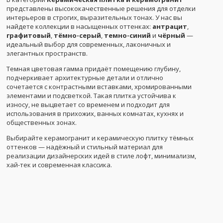
представлены высококачественные решения для отделки
интерьеров в строгих, выразительных тонах. У нас вы
найдете коллекции в насыщенных оттенках:
антрацит
,
графитовый
,
тёмно-серый
,
темно-синий
и
чёрный
—
идеальный выбор для современных, лаконичных и
элегантных пространств.
Темная цветовая гамма придаёт помещению глубину,
подчеркивает архитектурные детали и отлично
сочетается с контрастными вставками, хромированными
элементами и подсветкой. Такая плитка устойчива к
износу, не выцветает со временем и подходит для
использования в прихожих, ванных комнатах, кухнях и
общественных зонах.
Выбирайте керамогранит и керамическую плитку тёмных
оттенков — надёжный и стильный материал для
реализации дизайнерских идей в стиле лофт, минимализм,
хай-тек и современная классика.