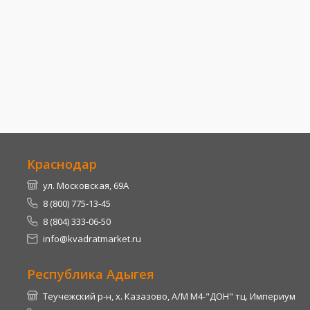
Краснодар
ул. Московская, 69А
8 (800) 775-13-45
8 (804) 333-06-50
info@kvadratmarket.ru
Республика Адыгея
Теучежский р-н, х. Казазово, А/М М4-"ДОН" тц. Империум