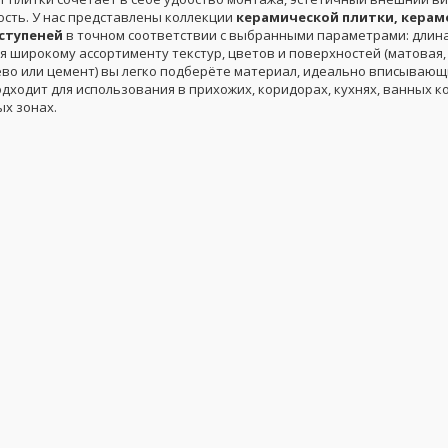
ость. У нас представлены коллекции
керамической плитки, керам
ступеней
в точном соответствии с выбранными параметрами: длин
ря широкому ассортименту текстур, цветов и поверхностей (матовая,
ево или цемент) вы легко подберёте материал, идеально вписывающ
дходит для использования в прихожих, коридорах, кухнях, ванных к
х зонах.