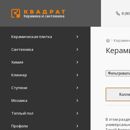
КВАДРАТ
8 (8
Керамика и сантехника
Керамическая плитка
Керамич
Керам
Сантехника
Химия
Фильтроват
Клинкер
Ступени
Колле
Мозаика
Теплый пол
В этом разд
универсальн
Профили
Такой форма