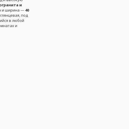
огранита и
а и ширина —
40
 глянцевая, под
ийся в любой
омнатах и