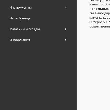
износостойк
Инструменты
напольных 
см
. Благода
камень, дер
Наши бренды
интерьер. По
общественны
Магазины и склады
Информация