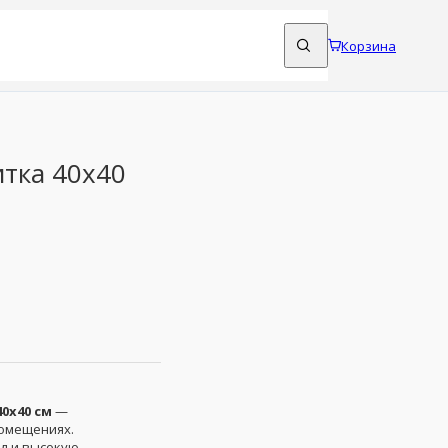
Корзина
тка 40x40
40x40 см
—
помещениях.
ид и высокую