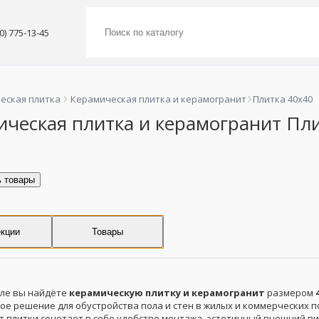
00) 775-13-45
еская плитка
Керамическая плитка и керамогранит
Плитка 40x40
ическая плитка и керамогранит Пли
ь товары
кции
Товары
еле вы найдёте
керамическую плитку и керамогранит
размером
ое решение для обустройства пола и стен в жилых и коммерческих 
т плитки сочетает в себе удобство монтажа, эстетичный внешний в