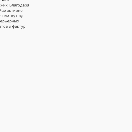
ожих. Благодаря
 см
активно
е плитку под
нтерьерных
етов и фактур