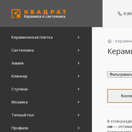
КВАДРАТ
8 (8
Керамика и сантехника
Керамическая плитка
Керамич
Керам
Сантехника
Химия
Фильтроват
Клинкер
Ступени
Колле
Мозаика
Теплый пол
В этом разд
см
— оптимал
Профили
помещениях.