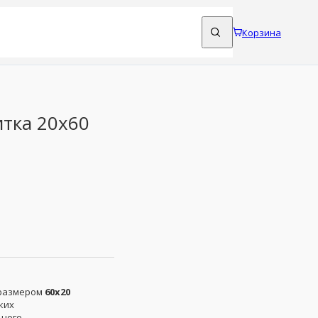
Корзина
тка 20x60
размером
60x20
ких
ьного