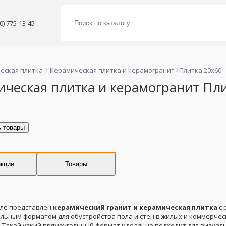
00) 775-13-45
еская плитка
Керамическая плитка и керамогранит
Плитка 20x60
ическая плитка и керамогранит Пли
ь товары
кции
Товары
еле представлен
керамический гранит и керамическая плитка
с 
ьным форматом для обустройства пола и стен в жилых и коммерчес
 Такой узкий прямоугольный формат идеально подходит для визуал