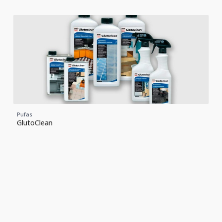
Pufas
GlutoClean