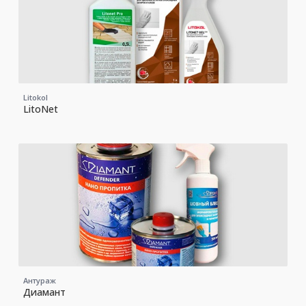
Litokol
LitoNet
Антураж
Диамант