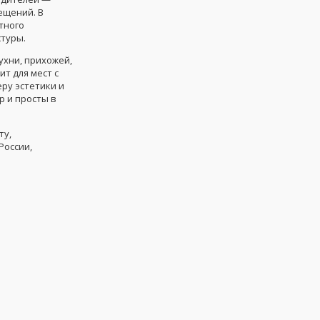
ещений. В
тного
стуры.
ухни, прихожей,
т для мест с
ру эстетики и
 и просты в
ту,
России,