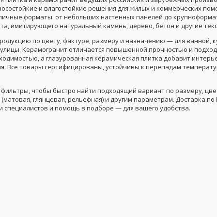
носостойкие и влагостойкие решения для жилых и коммерческих пом
личные форматы: от небольших настенных панелей до крупноформа
та, имитирующего натуральный камень, дерево, бетон и другие тек
родукцию по цвету, фактуре, размеру и назначению — для ванной, к
 улицы. Керамогранит отличается повышенной прочностью и подходи
ходимостью, а глазурованная керамическая плитка добавит интерье
я. Все товары сертифицированы, устойчивы к перепадам температур
 фильтры, чтобы быстро найти подходящий вариант по размеру, цве
(матовая, глянцевая, рельефная) и другим параметрам. Доставка по 
и специалистов и помощь в подборе — для вашего удобства.