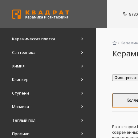
КВАДРАТ
8 (8
Керамика и сантехника
Керамическая плитка
Керамич
Керам
Сантехника
Химия
Фильтроват
Клинкер
Ступени
Колле
Мозаика
Теплый пол
В категории
современных
Профили
керамическа