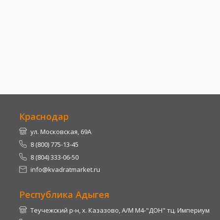
Краснодар
ул. Московская, 69А
8 (800) 775-13-45
8 (804) 333-06-50
info@kvadratmarket.ru
Республика Адыгея
Теучежский р-н, х. Казазово, А/М М4-"ДОН" тц. Империум