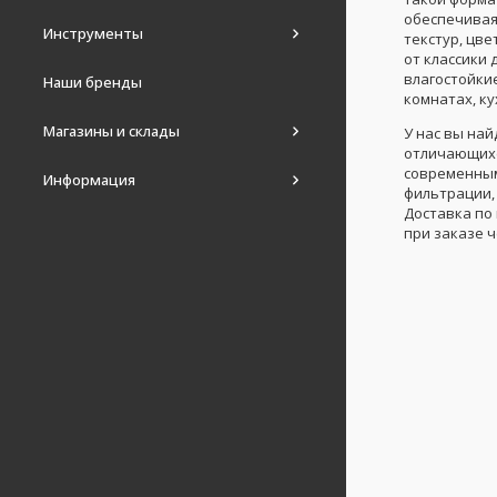
обеспечивая
Инструменты
текстур, цв
от классики 
влагостойки
Наши бренды
комнатах, ку
Магазины и склады
У нас вы на
отличающихс
современным
Информация
фильтрации,
Доставка по 
при заказе 