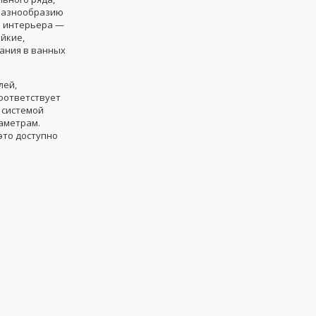
 разнообразию
ь интерьера —
йкие,
вания в ванных
лей,
оответствует
 системой
раметрам.
это доступно