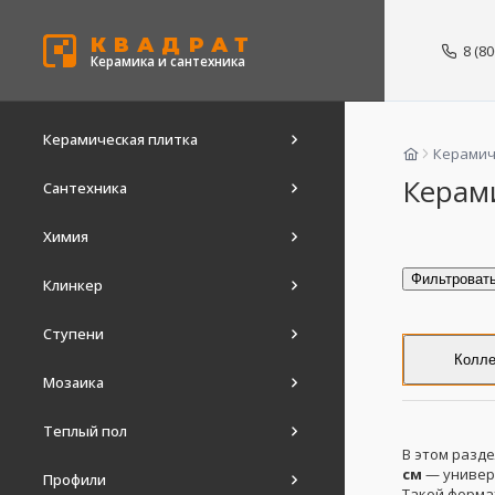
КВАДРАТ
8 (8
Керамика и сантехника
Керамическая плитка
Керамич
Керам
Сантехника
Химия
Фильтроват
Клинкер
Ступени
Колле
Мозаика
Теплый пол
В этом разд
см
— универс
Профили
Такой форма