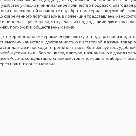
 удобство укладки и минимальное количество подрезок. Благодаря
етов и поверхностей вы можете подобрать материал под любой стил
до современного лофт-дизайна. В коллекции представлены износосто
е и нескользящие модели, что делает их подходящими для использо
хнях, прихожих и общественных зонах.
йдёте керамогранит и керамическую плитку от ведущих производите
я высоким качеством, долговечностью и эстетикой. Каждый товар с
 стандартам и проходит строгий контроль. Воспользуйтесь удобной
 чтобы уточнить выбор по цвету, фактуре, назначению и другим па
всей России, консультации специалистов и помощь в подборе — всё 
через наш интернет-магазин.