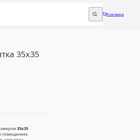
Корзина
тка 35x35
азмером
35x35
х помещениях.
ьного ряда,