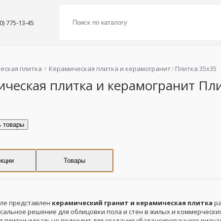
00) 775-13-45
еская плитка
Керамическая плитка и керамогранит
Плитка 35x35
ическая плитка и керамогранит Пли
ь товары
кции
Товары
еле представлен
керамический гранит и керамическая плитка
р
альное решение для облицовки пола и стен в жилых и коммерчески
т плитки идеально подходит для создания сбалансированного визуал