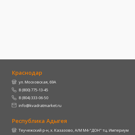
Краснодар
ул. Московская, 69А
8 (800) 775-13-45
8 (804) 333-06-50
info@kvadratmarket.ru
Республика Адыгея
Теучежский р-н, х. Казазово, А/М М4-"ДОН" тц. Империум