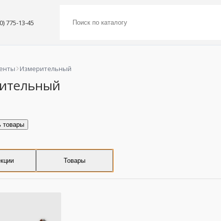
00) 775-13-45
енты
Измерительный
ительный
ь товары
кции
Товары