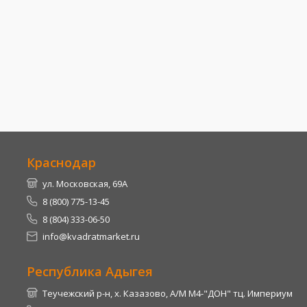
Краснодар
ул. Московская, 69А
8 (800) 775-13-45
8 (804) 333-06-50
info@kvadratmarket.ru
Республика Адыгея
Теучежский р-н, х. Казазово, А/М М4-"ДОН" тц. Империум