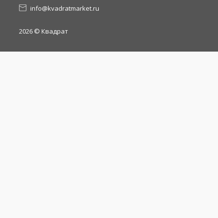
info@kvadratmarket.ru
2026
© Квадрат