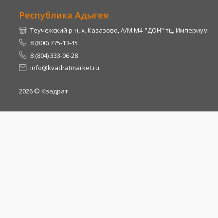
Республика Адыгея
Теучежский р-н, х. Казазово, А/М М4-"ДОН" тц. Империум
8 (800) 775-13-45
8 (804) 333-06-28
info@kvadratmarket.ru
2026
© Квадрат